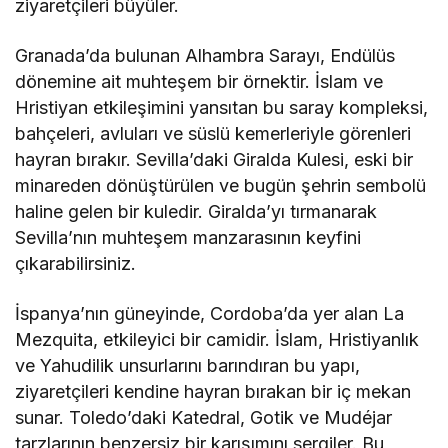
ziyaretçileri büyüler.
Granada’da bulunan Alhambra Sarayı, Endülüs
dönemine ait muhteşem bir örnektir. İslam ve
Hristiyan etkileşimini yansıtan bu saray kompleksi,
bahçeleri, avluları ve süslü kemerleriyle görenleri
hayran bırakır. Sevilla’daki Giralda Kulesi, eski bir
minareden dönüştürülen ve bugün şehrin sembolü
haline gelen bir kuledir. Giralda’yı tırmanarak
Sevilla’nın muhteşem manzarasının keyfini
çıkarabilirsiniz.
İspanya’nın güneyinde, Cordoba’da yer alan La
Mezquita, etkileyici bir camidir. İslam, Hristiyanlık
ve Yahudilik unsurlarını barındıran bu yapı,
ziyaretçileri kendine hayran bırakan bir iç mekan
sunar. Toledo’daki Katedral, Gotik ve Mudéjar
tarzlarının benzersiz bir karışımını sergiler. Bu