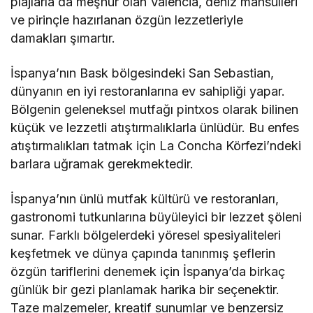
plajlarla da meşhur olan Valencia, deniz mahsulleri
ve pirinçle hazırlanan özgün lezzetleriyle
damakları şımartır.
İspanya’nın Bask bölgesindeki San Sebastian,
dünyanın en iyi restoranlarına ev sahipliği yapar.
Bölgenin geleneksel mutfağı pintxos olarak bilinen
küçük ve lezzetli atıştırmalıklarla ünlüdür. Bu enfes
atıştırmalıkları tatmak için La Concha Körfezi’ndeki
barlara uğramak gerekmektedir.
İspanya’nın ünlü mutfak kültürü ve restoranları,
gastronomi tutkunlarına büyüleyici bir lezzet şöleni
sunar. Farklı bölgelerdeki yöresel spesiyaliteleri
keşfetmek ve dünya çapında tanınmış şeflerin
özgün tariflerini denemek için İspanya’da birkaç
günlük bir gezi planlamak harika bir seçenektir.
Taze malzemeler, kreatif sunumlar ve benzersiz