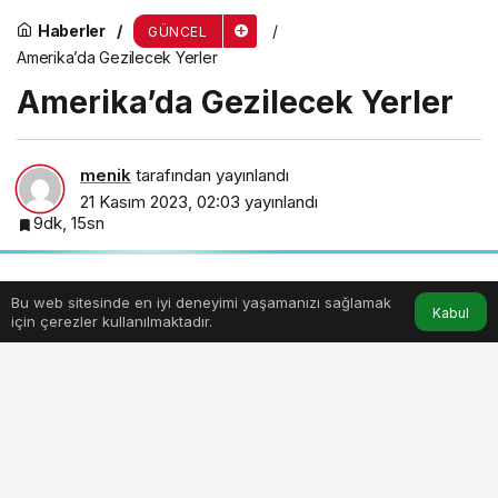
Haberler
GÜNCEL
Amerika’da Gezilecek Yerler
Amerika’da Gezilecek Yerler
menik
tarafından yayınlandı
21 Kasım 2023, 02:03
yayınlandı
9dk, 15sn
Bu web sitesinde en iyi deneyimi yaşamanızı sağlamak
Anasayfa
Akış
Hesabım
Kabul
için çerezler kullanılmaktadır.