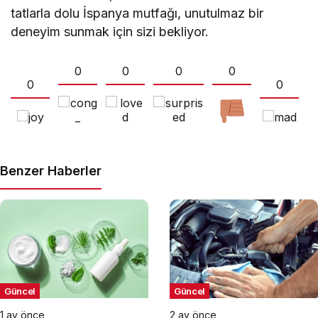
tatlarla dolu İspanya mutfağı, unutulmaz bir
deneyim sunmak için sizi bekliyor.
0
0
0
0
0
0
Benzer Haberler
Güncel
Güncel
1 ay önce
2 ay önce