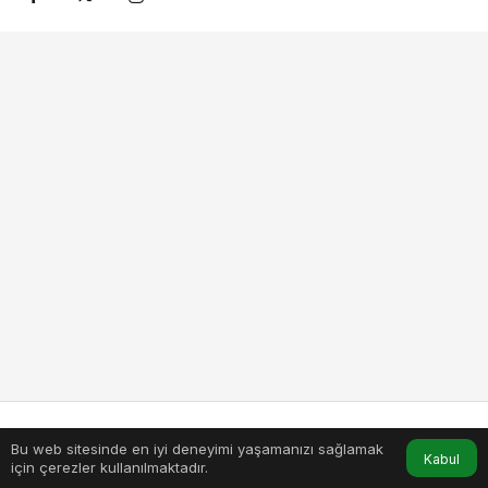
Bu web sitesinde en iyi deneyimi yaşamanızı sağlamak
Anasayfa
Akış
Hesabım
Kabul
için çerezler kullanılmaktadır.