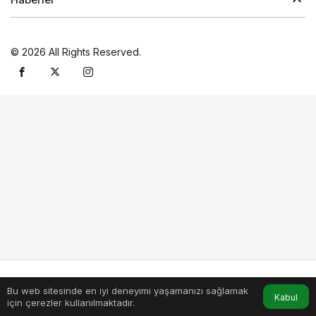
© 2026 All Rights Reserved.
Bu web sitesinde en iyi deneyimi yaşamanızı sağlamak
Anasayfa
Akış
Hesabım
Kabul
için çerezler kullanılmaktadır.