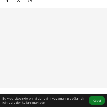
Bu web sitesinde en iyi deneyimi yaşamanızı sağlamak
Anasayfa
Akış
Hesabım
Kabul
için çerezler kullanılmaktadır.