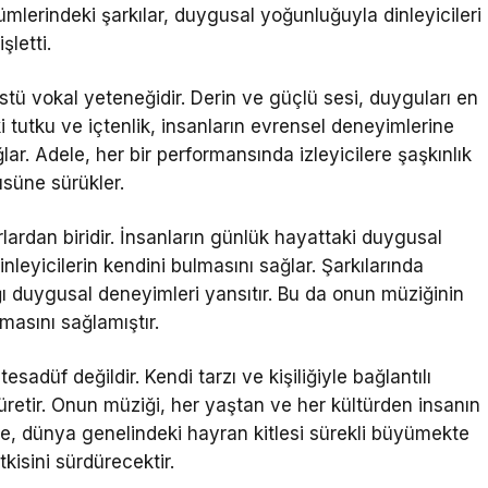
mlerindeki şarkılar, duygusal yoğunluğuyla dinleyicileri
şletti.
nüstü vokal yeteneğidir. Derin ve güçlü sesi, duyguları en
ki tutku ve içtenlik, insanların evrensel deneyimlerine
r. Adele, her bir performansında izleyicilere şaşkınlık
üsüne sürükler.
rlardan biridir. İnsanların günlük hayattaki duygusal
inleyicilerin kendini bulmasını sağlar. Şarkılarında
ığı duygusal deneyimleri yansıtır. Bu da onun müziğinin
rmasını sağlamıştır.
tesadüf değildir. Kendi tarzı ve kişiliğiyle bağlantılı
 üretir. Onun müziği, her yaştan ve her kültürden insanın
le, dünya genelindeki hayran kitlesi sürekli büyümekte
kisini sürdürecektir.