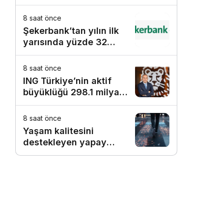
8 saat önce
Şekerbank’tan yılın ilk
yarısında yüzde 32
büyüme
8 saat önce
ING Türkiye’nin aktif
büyüklüğü 298.1 milyar
TL’ye ulaştı
8 saat önce
Yaşam kalitesini
destekleyen yapay
zekâ hizmetleri akıllı
kentler için finansman
ve altyapı kadar önemli