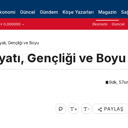
yu
konomi
Güncel
Gündem
Köşe Yazarları
Magazin
Sağ
H
0,000000
Ekonomi
Güncel
yatı, Gençliği ve Boyu
atı, Gençliği ve Boyu
9dk, 57s
+
-
PAYLAŞ