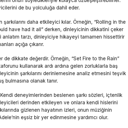
dilerini onun söyledikleriyle kolayca özdeşleştirebilirler.
cilerini de bu yolculuğa dahil eder.
 şarkılarını daha etkileyici kılar. Örneğin, “Rolling in the
uld have had it all” derken, dinleyicinin dikkatini çeker
i anlatım tarzı, dinleyiciye hikayeyi tamamen hissettirir
nları açığa çıkarır.
r de dikkate değerdir. Örneğin, “Set Fire to the Rain”
aforunu kullanarak ardı ardına gelen zorluklarla baş
leyicinin şarkılarını derinlemesine analiz etmesini teşvik
ş bulmasına olanak tanır.
r. Kendi deneyimlerinden beslenen şarkı sözleri, içtenlik
eyicileri derinden etkileyen ve onlara kendi hislerini
kılarında gizlenen hayatının izleri, onun müziğinin
dele’nin eşsiz bir yer edinmesine yardımcı olur.