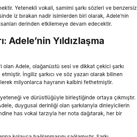
tir. Yetenekli vokali, samimi şarkı sözleri ve benzersiz
isinde iz bırakan nadir isimlerden biri olarak, Adele’nin
insanları derinden etkilemeye devam edecektir.
: Adele’nin Yıldızlaşma
i olan Adele, olağanüstü sesi ve dikkat çekici şarkı
tmiştir. İngiliz şarkıcı ve söz yazarı olarak bilinen
elerek milyonlarca hayranın kalbini fethetmiştir.
 yeteneği ve dürüstlüğüyle birleştiğinde ortaya çıkmıştır.
le, duygusal derinliği olan şarkılarıyla dinleyicilerin
ine has vokal tarzıyla her nota dağıtarak, her bir
larına kolayca bağlanmasını sağlamıştır. Şarkı