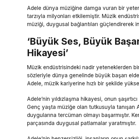
Adele dünya müziğine damga vuran bir yetenek
tarzıyla milyonları etkilemiştir. Müzik endüstr
müziği, duygusal bağlantıları güçlendirerek 
‘Büyük Ses, Büyük Başarı
Hikayesi’
Müzik endüstrisindeki nadir yeteneklerden bir
sözleriyle dünya genelinde büyük başarı elde e
Adele, müzik kariyerine hızlı bir şekilde yüks
Adele’nin yıldızlaşma hikayesi, onun şaşırtıcı
Genç yaşta müziğe olan tutkusuyla tanışan Ade
duygularına tercüman olmayı başarmıştır. Kend
parçasında duygusal patlamalar yaratmıştır.
Adele’nin benzersizliği, insanların onun şarkı