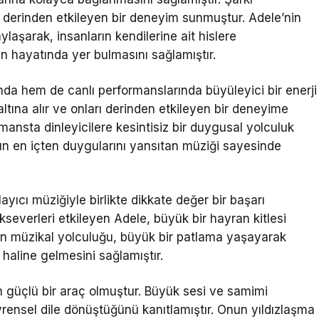
yi derinden etkileyen bir deneyim sunmuştur. Adele’nin
laşarak, insanların kendilerine ait hislere
in hayatında yer bulmasını sağlamıştır.
ında hem de canlı performanslarında büyüleyici bir enerji
 altına alır ve onları derinden etkileyen bir deneyime
mansta dinleyicilere kesintisiz bir duygusal yolculuk
arın en içten duygularını yansıtan müziği sayesinde
yıcı müziğiyle birlikte dikkate değer bir başarı
everleri etkileyen Adele, büyük bir hayran kitlesi
Onun müzikal yolculuğu, büyük bir patlama yaşayarak
haline gelmesini sağlamıştır.
en güçlü bir araç olmuştur. Büyük sesi ve samimi
evrensel dile dönüştüğünü kanıtlamıştır. Onun yıldızlaşma