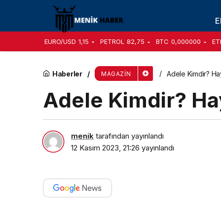
Ariana Grande Kimdir? Hayatı, Gençliği ve Bo
E
EURO/USD
1,15
PETROL
82,75
BTC
0,000000
ET
Haberler
Adele Kimdir? Ha
MAGAZIN
Adele Kimdir? Hay
menik
tarafından yayınlandı
12 Kasım 2023, 21:26
yayınlandı