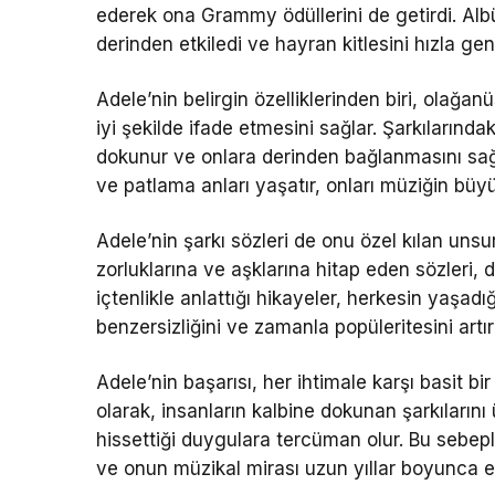
ederek ona Grammy ödüllerini de getirdi. Albü
derinden etkiledi ve hayran kitlesini hızla geni
Adele’nin belirgin özelliklerinden biri, olağa
iyi şekilde ifade etmesini sağlar. Şarkılarında
dokunur ve onlara derinden bağlanmasını sağla
ve patlama anları yaşatır, onları müziğin büy
Adele’nin şarkı sözleri de onu özel kılan unsu
zorluklarına ve aşklarına hitap eden sözleri, d
içtenlikle anlattığı hikayeler, herkesin yaşad
benzersizliğini ve zamanla popüleritesini artı
Adele’nin başarısı, her ihtimale karşı basit bir 
olarak, insanların kalbine dokunan şarkılarını
hissettiği duygulara tercüman olur. Bu sebep
ve onun müzikal mirası uzun yıllar boyunca et