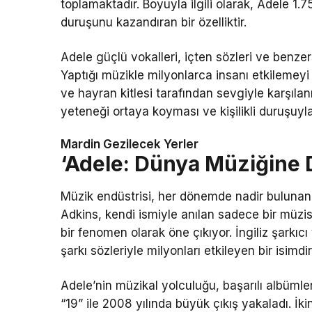
toplamaktadır. Boyuyla ilgili olarak, Adele 1.
duruşunu kazandıran bir özelliktir.
Adele güçlü vokalleri, içten sözleri ve benzer
Yaptığı müzikle milyonlarca insanı etkilemey
ve hayran kitlesi tarafından sevgiyle karşıla
yeteneği ortaya koyması ve kişilikli duruşuyla
Mardin Gezilecek Yerler
‘Adele: Dünya Müziğine 
Müzik endüstrisi, her dönemde nadir bulunan b
Adkins, kendi ismiyle anılan sadece bir mü
bir fenomen olarak öne çıkıyor. İngiliz şarkıc
şarkı sözleriyle milyonları etkileyen bir isimdir
Adele’nin müzikal yolculuğu, başarılı albümle
“19” ile 2008 yılında büyük çıkış yakaladı. İk