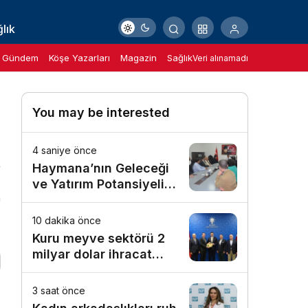
lık
Gündem
Köşe Yazarları
Magazin
Sağlık
Veri alınamadı
You may be interested
4 saniye önce
Haymana’nın Geleceği
ve Yatırım Potansiyeli
n
Masaya Yatırıldı
10 dakika önce
Kuru meyve sektörü 2
milyar dolar ihracat
hedefi için Ankara’dan
destek istedi
3 saat önce