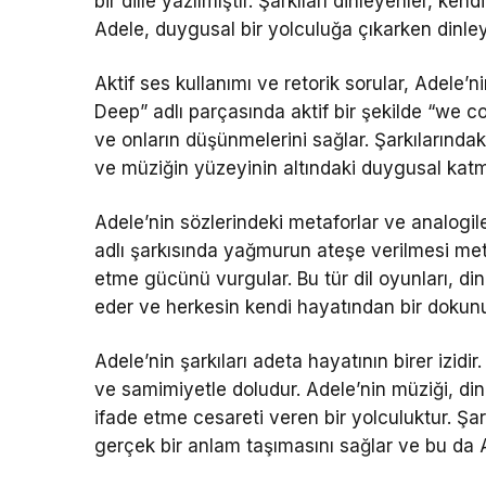
bir dille yazılmıştır. Şarkıları dinleyenler, ken
Adele, duygusal bir yolculuğa çıkarken dinleyi
Aktif ses kullanımı ve retorik sorular, Adele’nin
Deep” adlı parçasında aktif bir şekilde “we co
ve onların düşünmelerini sağlar. Şarkılarındak
ve müziğin yüzeyinin altındaki duygusal katma
Adele’nin sözlerindeki metaforlar ve analogile
adlı şarkısında yağmurun ateşe verilmesi met
etme gücünü vurgular. Bu tür dil oyunları, din
eder ve herkesin kendi hayatından bir dokunu
Adele’nin şarkıları adeta hayatının birer izidi
ve samimiyetle doludur. Adele’nin müziği, dinl
ifade etme cesareti veren bir yolculuktur. Şar
gerçek bir anlam taşımasını sağlar ve bu da A