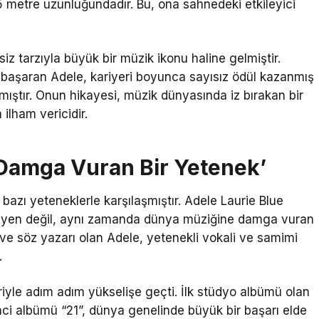
75 metre uzunluğundadır. Bu, ona sahnedeki etkileyici
siz tarzıyla büyük bir müzik ikonu haline gelmiştir.
i başaran Adele, kariyeri boyunca sayısız ödül kazanmış
nmıştır. Onun hikayesi, müzik dünyasında iz bırakan bir
 ilham vericidir.
Damga Vuran Bir Yetenek’
azı yeteneklerle karşılaşmıştır. Adele Laurie Blue
zisyen değil, aynı zamanda dünya müziğine damga vuran
ı ve söz yazarı olan Adele, yetenekli vokali ve samimi
.
riyle adım adım yükselişe geçti. İlk stüdyo albümü olan
inci albümü “21”, dünya genelinde büyük bir başarı elde