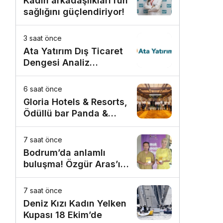
Kadın arkadaşlıkları ruh
sağlığını güçlendiriyor!
3 saat önce
Ata Yatırım Dış Ticaret
Dengesi Analiz
Raporunu Yayımladı
6 saat önce
Gloria Hotels & Resorts,
Ödüllü bar Panda &
Sons ile unutulmaz bir
Miksoloji Gecesine İmza
7 saat önce
Attı
Bodrum’da anlamlı
buluşma! Özgür Aras’ın
çok konuşulan kitabı
yeni baskısını Titanic
7 saat önce
Luxury Collection
Deniz Kızı Kadın Yelken
Bodrum’da kutladı
Kupası 18 Ekim’de