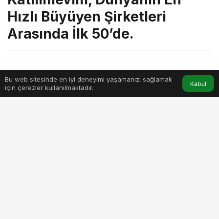
Hızlı Büyüyen Şirketleri
Arasında İlk 50’de.
menik
tarafından yayınlandı
3 Haziran 2026, 16:03
yayınlandı
Bu web sitesinde en iyi deneyimi yaşamanızı sağlamak
Anasayfa
Akış
Hesabım
Kabul
1dk, 46sn
için çerezler kullanılmaktadır.
katilimevim-dunyanin-en-hizli-buyuyen-sirketleri-arasinda-ilk-
50de.jpg