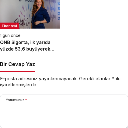
Ekonomi
1 gün önce
QNB Sigorta, ilk yarıda
yüzde 53,6 büyüyerek
10,66 milyar TL prim
üretimine ulaştı
Bir Cevap Yaz
E-posta adresiniz yayınlanmayacak.
Gerekli alanlar
*
ile
işaretlenmişlerdir
Yorumunuz
*