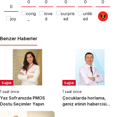
0
0
0
0
0
0
Benzer Haberler
Sağlık
Sağlık
1 saat önce
1 saat önce
Yaz Sofranızda PMOS
Çocuklarda horlama,
Dostu Seçimler Yapın
geniz etinin habercisi
olabilir!