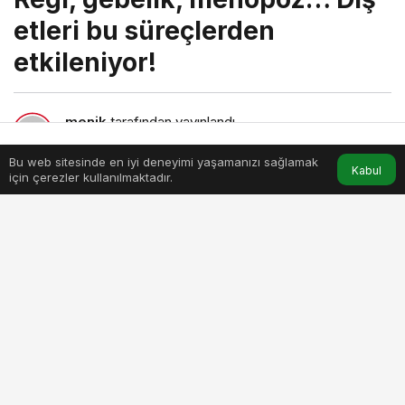
etleri bu süreçlerden
etkileniyor!
menik
tarafından yayınlandı
9 Temmuz 2025, 10:53
yayınlandı
3dk, 47sn
Bu web sitesinde en iyi deneyimi yaşamanızı sağlamak
Anasayfa
Akış
Hesabım
Kabul
için çerezler kullanılmaktadır.
regl-gebelik-menopoz-dis-etleri-bu-sureclerden-etkileniyor.jpg