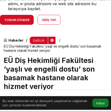
adımı, e-posta adresimi ve web site adresimi bu
tarayıcıya kaydet.
YORUM GÖNDER
GIRIŞ YAP
Haberler
SAĞLIK
EÜ Diş Hekimliği Fakültesi ‘yaşlı ve engelli dostu’ son basamak
hastane olarak hizmet veriyor
EÜ Diş Hekimliği Fakültesi
‘yaşlı ve engelli dostu’ son
basamak hastane olarak
hizmet veriyor
Bu web sitesinde en iyi deneyimi yaşamanızı sağlamak
menik
tarafından yayınlandı
Anasayfa
Akış
Hesabım
Kabul
için çerezler kullanılmaktadır.
3 Eylül 2025, 11:14
yayınlandı