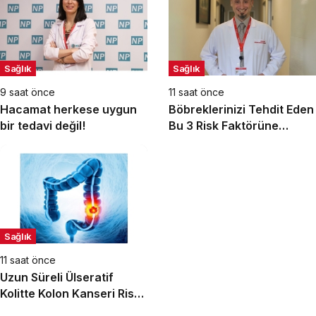
Sağlık
Sağlık
9 saat önce
11 saat önce
Hacamat herkese uygun
Böbreklerinizi Tehdit Eden
bir tedavi değil!
Bu 3 Risk Faktörüne
Dikkat!
Sağlık
11 saat önce
Uzun Süreli Ülseratif
Kolitte Kolon Kanseri Riski
Artıyor mu?