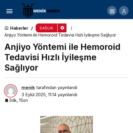
EÜ Diş Hekimliği Fakültesi ‘yaşlı ve engelli dostu’
son basamak hastane olarak hizmet veriyor
Haberler
SAĞLIK
Anjiyo Yöntemi ile Hemoroid Tedavisi Hızlı İyileşme Sağlıyor
Anjiyo Yöntemi ile Hemoroid
Tedavisi Hızlı İyileşme
Sağlıyor
menik
tarafından yayınlandı
3 Eylül 2025, 11:14
yayınlandı
3dk, 15sn