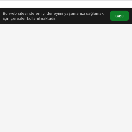
Bu web sitesinde en iyi deneyimi yaşamanızı sağlamak
Anasayfa
Akış
Hesabım
Kabul
için çerezler kullanılmaktadır.
PAYLAŞ
Çin takvimi, binlerce yıldır Çin kültüründe kullanılan