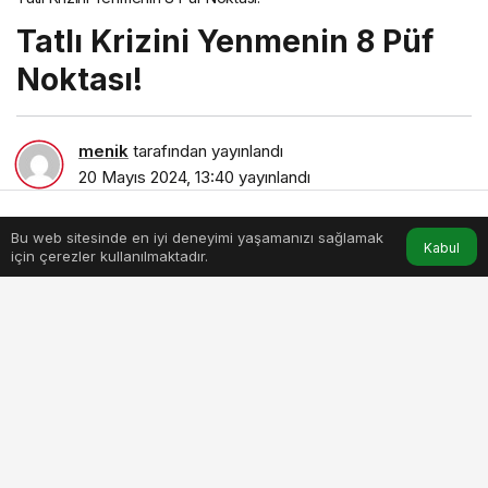
Tatlı Krizini Yenmenin 8 Püf
Noktası!
menik
tarafından yayınlandı
20 Mayıs 2024, 13:40
yayınlandı
3dk, 5sn
Bu web sitesinde en iyi deneyimi yaşamanızı sağlamak
Anasayfa
Akış
Hesabım
Kabul
için çerezler kullanılmaktadır.