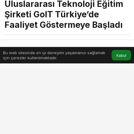
Uluslararası Teknoloji Eğitim
Şirketi GoIT Türkiye’de
Faaliyet Göstermeye Başladı
menik
tarafından yayınlandı
12 Şubat 2024, 12:20
yayınlandı
Bu web sitesinde en iyi deneyimi yaşamanızı sağlamak
Anasayfa
Akış
Hesabım
Kabul
4dk, 10sn
için çerezler kullanılmaktadır.