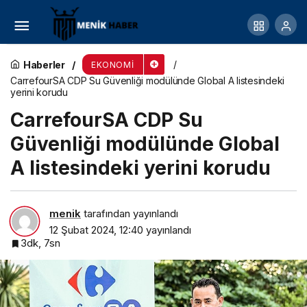
Uluslararası Teknoloji Eğitim Şirketi GoIT
Türkiye’de Faaliyet Göstermeye Başladı
Haberler
EKONOMI
CarrefourSA CDP Su Güvenliği modülünde Global A listesindeki
yerini korudu
CarrefourSA CDP Su
Güvenliği modülünde Global
A listesindeki yerini korudu
menik
tarafından yayınlandı
12 Şubat 2024, 12:40
yayınlandı
3dk, 7sn