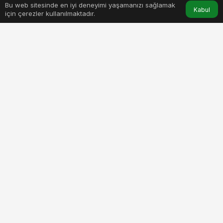
Bu web sitesinde en iyi deneyimi yaşamanızı sağlamak
Anasayfa
Akış
Hesabım
Kabul
için çerezler kullanılmaktadır.
nevsehirde-ozel-gereksinimli-bireylere-istihdam-destegi.jpg
PAYLAŞ
Nevşehir’de yerel yönetim düzeyinde özel
gereksinimli bireylere yönelik yaptığı etkin ve kalıcı