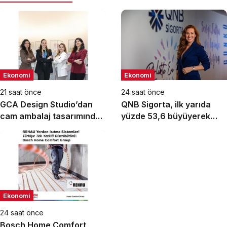
Ekonomi
Ekonomi
21 saat önce
24 saat önce
GCA Design Studio’dan
QNB Sigorta, ilk yarıda
cam ambalaj tasarımında
yüzde 53,6 büyüyerek
bütüncül yaklaşım
10,66 milyar TL prim
üretimine ulaştı
Ekonomi
24 saat önce
Bosch Home Comfort