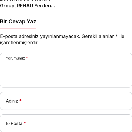
Group, REHAU Yerden
Isıtma Sistemleri’nin
Türkiye’deki tek yetkili
Bir Cevap Yaz
distribütörü oldu
E-posta adresiniz yayınlanmayacak.
Gerekli alanlar
*
ile
işaretlenmişlerdir
Yorumunuz
*
Adınız
*
E-Posta
*