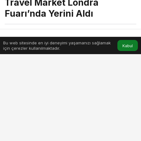
Travel Market Londra
Fuarı’nda Yerini Aldı
menik
tarafından yayınlandı
11 Kasım 2025, 17:23
yayınlandı
Bu web sitesinde en iyi deneyimi yaşamanızı sağlamak
Anasayfa
Akış
Hesabım
Kabul
1dk, 22sn
için çerezler kullanılmaktadır.
corendon-airlines-world-travel-market-londra-fuarinda-yerini-
aldi.jpg