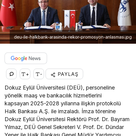
deu-ile-halkbank-arasinda-rekor-promosyon-anlasmasi.jpg
+
-
PAYLAŞ
Dokuz Eylül Üniversitesi (DEÜ), personeline
yönelik maaş ve bankacılık hizmetlerini
kapsayan 2025-2028 yıllarına ilişkin protokolü
Halk Bankası A.Ş. ile imzaladı. İmza törenine
Dokuz Eylül Üniversitesi Rektörü Prof. Dr. Bayram
Yılmaz, DEÜ Genel Sekreteri V. Prof. Dr. Dündar
Yener ile Halk Bankası Genel Müdür Yardımcısı