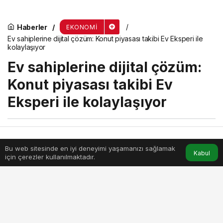
Haberler
EKONOMI
Ev sahiplerine dijital çözüm: Konut piyasası takibi Ev Eksperi ile
kolaylaşıyor
Ev sahiplerine dijital çözüm:
Konut piyasası takibi Ev
Eksperi ile kolaylaşıyor
menik
tarafından yayınlandı
26 Şubat 2026, 11:13
yayınlandı
Bu web sitesinde en iyi deneyimi yaşamanızı sağlamak
Anasayfa
Akış
Hesabım
Kabul
1dk, 59sn
için çerezler kullanılmaktadır.