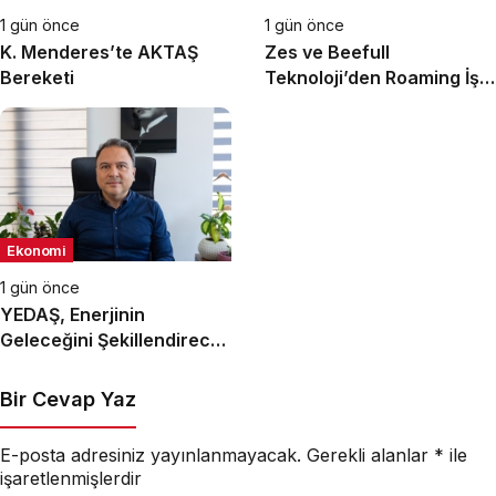
1 gün önce
1 gün önce
K. Menderes’te AKTAŞ
Zes ve Beefull
Bereketi
Teknoloji’den Roaming İş
Birliği
Ekonomi
1 gün önce
YEDAŞ, Enerjinin
Geleceğini Şekillendirecek
Genç Yetenekleri Arıyor
Bir Cevap Yaz
E-posta adresiniz yayınlanmayacak.
Gerekli alanlar
*
ile
işaretlenmişlerdir