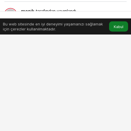
menik
tarafından yayınlandı
10 Mayıs 2026, 14:33
yayınlandı
2dk, 40sn
Bu web sitesinde en iyi deneyimi yaşamanızı sağlamak
Anasayfa
Akış
Hesabım
Kabul
için çerezler kullanılmaktadır.
turk-hali-sektoru-malezya-pazarinda-gucunu-artirmaya-
gidiyor.jpg