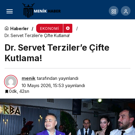
Türk Halı Sektörü Malezya Pazarında Gücünü
Artırmaya Gidiyor
Haberler
EKONOMI
Dr. Servet Terziler’e Çifte Kutlama!
Dr. Servet Terziler’e Çifte
Kutlama!
menik
tarafından yayınlandı
10 Mayıs 2026, 15:53
yayınlandı
0dk, 42sn