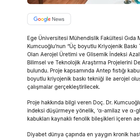
Ege Üniversitesi Mühendislik Fakültesi Gıda
Kumcuoğlu’nun “Üç boyutlu Kriyojenik Baskı Te
Olan Aerojel Üretimi ve Glisemik İndeksi Azal
Bilimsel ve Teknolojik Araştırma Projeleri
bulundu. Proje kapsamında Antep fıstığı kabuk
boyutlu kriyojenik baskı tekniği ile aerojel o
çalışmalar gerçekleştirilecek.
Proje hakkında bilgi veren Doç. Dr. Kumcuoğlu
indeksi düşürmeye yönelik, ‘α-amilaz ve α-glu
kabukları kaynaklı fenolik bileşikleri içeren ae
Diyabet dünya çapında en yaygın kronik hast