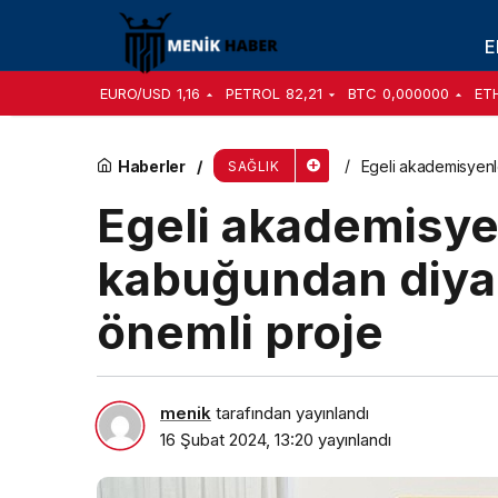
Hero Baby Beslenme Yolculuğu İle Annelerin 
E
EURO/USD
1,16
PETROL
82,21
BTC
0,000000
ET
Haberler
Egeli akademisyenl
SAĞLIK
Egeli akademisye
kabuğundan diyab
önemli proje
menik
tarafından yayınlandı
16 Şubat 2024, 13:20
yayınlandı