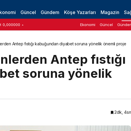
Yanında
konomi
Güncel
Gündem
Köşe Yazarları
Magazin
Sağ
H
0,000000
Ekonomi
Güncel
Günde
erden Antep fıstığı kabuğundan diyabet soruna yönelik önemli proje
nlerden Antep fıstığı
et soruna yönelik
2dk, 4s