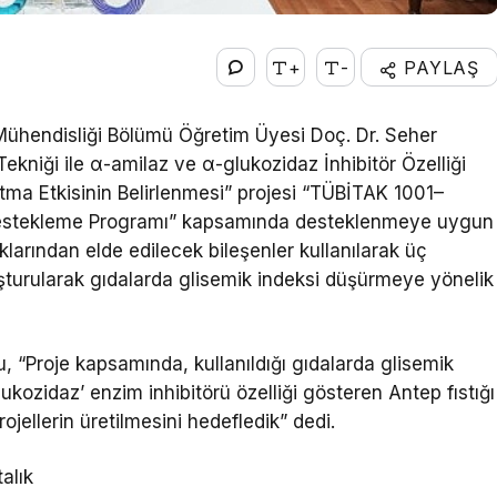
+
-
PAYLAŞ
 Mühendisliği Bölümü Öğretim Üyesi Doç. Dr. Seher
kniği ile α-amilaz ve α-glukozidaz İnhibitör Özelliği
tma Etkisinin Belirlenmesi” projesi “TÜBİTAK 1001–
ni Destekleme Programı” kapsamında desteklenmeye uygun
larından elde edilecek bileşenler kullanılarak üç
luşturularak gıdalarda glisemik indeksi düşürmeye yönelik
, “Proje kapsamında, kullanıldığı gıdalarda glisemik
kozidaz’ enzim inhibitörü özelliği gösteren Antep fıstığı
rojellerin üretilmesini hedefledik” dedi.
alık