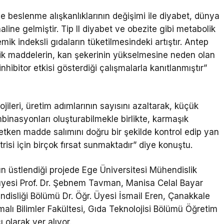
 beslenme alışkanlıklarının değişimi ile diyabet, dünya
aline gelmiştir. Tip II diyabet ve obezite gibi metabolik
mik indeksli gıdaların tüketilmesindeki artıştır. Antep
olik maddelerin, kan şekerinin yükselmesine neden olan
hibitor etkisi gösterdiği çalışmalarla kanıtlanmıştır”
ileri, üretim adımlarının sayısını azaltarak, küçük
mbinasyonları oluşturabilmekle birlikte, karmaşık
 etken madde salımını doğru bir şekilde kontrol edip yan
trisi için birçok fırsat sunmaktadır” diye konuştu.
 üstlendiği projede Ege Üniversitesi Mühendislik
üyesi Prof. Dr. Şebnem Tavman, Manisa Celal Bayar
ndisliği Bölümü Dr. Öğr. Üyesi İsmail Eren, Çanakkale
lı Bilimler Fakültesi, Gıda Teknolojisi Bölümü Öğretim
olarak yer alıyor.