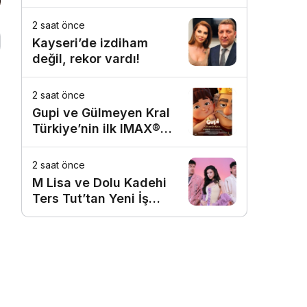
assolist olarak var
olacağım!’
2 saat önce
Kayseri’de izdiham
değil, rekor vardı!
2 saat önce
Gupi ve Gülmeyen Kral
Türkiye’nin ilk IMAX®
animasyon filmi oluyor
2 saat önce
M Lisa ve Dolu Kadehi
Ters Tut’tan Yeni İş
Birliği: Vişne