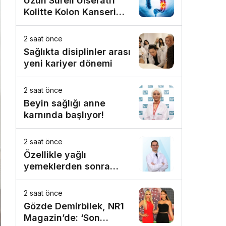
Uzun Süreli Ülseratif
Kolitte Kolon Kanseri
Riski Artıyor mu?
2 saat önce
Sağlıkta disiplinler arası
yeni kariyer dönemi
2 saat önce
Beyin sağlığı anne
karnında başlıyor!
2 saat önce
Özellikle yağlı
yemeklerden sonra
başlıyorsa, gecikmeyin
2 saat önce
Gözde Demirbilek, NR1
Magazin’de: ‘Son