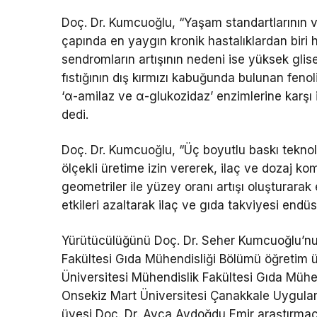
Doç. Dr. Kumcuoğlu, “Yaşam standartlarının ve
çapında en yaygın kronik hastalıklardan biri h
sendromların artışının nedeni ise yüksek glise
fıstığının dış kırmızı kabuğunda bulunan fen
‘α-amilaz ve α-glukozidaz’ enzimlerine karşı in
dedi.
Doç. Dr. Kumcuoğlu, “Üç boyutlu baskı teknoloj
ölçekli üretime izin vererek, ilaç ve dozaj ko
geometriler ile yüzey oranı artışı oluşturarak
etkileri azaltarak ilaç ve gıda takviyesi endüs
Yürütücülüğünü Doç. Dr. Seher Kumcuoğlu’nun
Fakültesi Gıda Mühendisliği Bölümü öğretim 
Üniversitesi Mühendislik Fakültesi Gıda Mühe
Onsekiz Mart Üniversitesi Çanakkale Uygulama
üyesi Doç. Dr. Ayça Aydoğdu Emir araştırmacı 