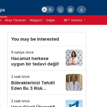
lık
m
Köşe Yazarları
Magazin
Sağlık
30 °
Istanbul
You may be interested
9 saniye önce
Hacamat herkese
uygun bir tedavi değil!
2 saat önce
Böbreklerinizi Tehdit
Eden Bu 3 Risk
n
Faktörüne Dikkat!
2 saat önce