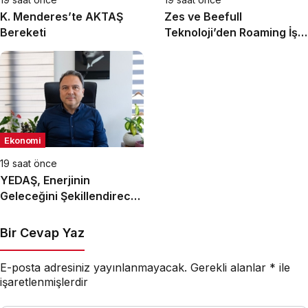
K. Menderes’te AKTAŞ
Zes ve Beefull
Bereketi
Teknoloji’den Roaming İş
Birliği
Ekonomi
19 saat önce
YEDAŞ, Enerjinin
Geleceğini Şekillendirecek
Genç Yetenekleri Arıyor
Bir Cevap Yaz
E-posta adresiniz yayınlanmayacak.
Gerekli alanlar
*
ile
işaretlenmişlerdir