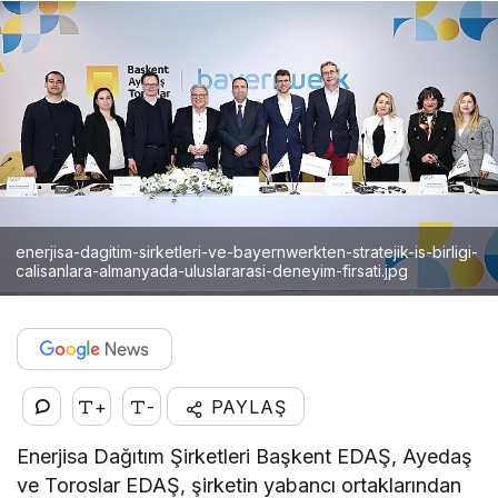
enerjisa-dagitim-sirketleri-ve-bayernwerkten-stratejik-is-birligi-
calisanlara-almanyada-uluslararasi-deneyim-firsati.jpg
+
-
PAYLAŞ
Enerjisa Dağıtım Şirketleri Başkent EDAŞ, Ayedaş
ve Toroslar EDAŞ, şirketin yabancı ortaklarından