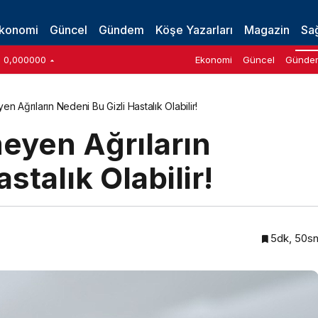
konomi
Güncel
Gündem
Köşe Yazarları
Magazin
Sağ
0,000000
Ekonomi
Güncel
Günde
n Ağrıların Nedeni Bu Gizli Hastalık Olabilir!
eyen Ağrıların
stalık Olabilir!
5dk, 50s