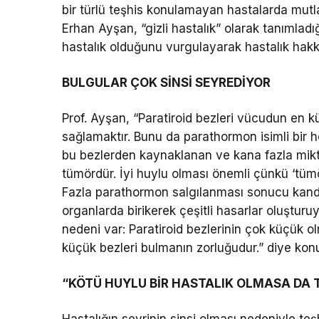
bir türlü teşhis konulamayan hastalarda mutla
Erhan Ayşan, “gizli hastalık” olarak tanımlad
hastalık olduğunu vurgulayarak hastalık hakkın
BULGULAR ÇOK SİNSİ SEYREDİYOR
Prof. Ayşan, “Paratiroid bezleri vücudun en k
sağlamaktır. Bunu da parathormon isimli bir 
bu bezlerden kaynaklanan ve kana fazla mikta
tümördür. İyi huylu olması önemli çünkü ‘tüm
Fazla parathormon salgılanması sonucu kand
organlarda birikerek çeşitli hasarlar oluşturuyo
nedeni var: Paratiroid bezlerinin çok küçük olm
küçük bezleri bulmanın zorluğudur.” diye kon
“KÖTÜ HUYLU BİR HASTALIK OLMASA DA 
Hastalığın seyrinin sinsi olması nedeniyle t