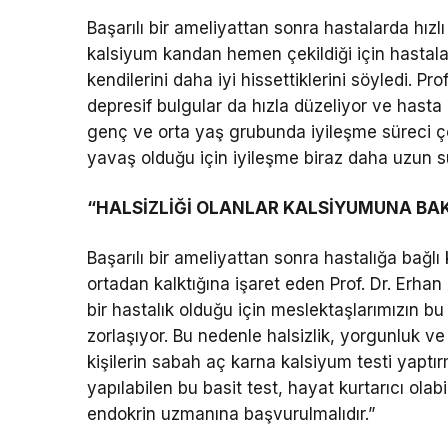
Başarılı bir ameliyattan sonra hastalarda hız
kalsiyum kandan hemen çekildiği için hastalar
kendilerini daha iyi hissettiklerini söyledi. Pr
depresif bulgular da hızla düzeliyor ve hasta 
genç ve orta yaş grubunda iyileşme süreci ço
yavaş olduğu için iyileşme biraz daha uzun sü
“HALSİZLİĞİ OLANLAR KALSİYUMUNA BA
Başarılı bir ameliyattan sonra hastalığa bağlı 
ortadan kalktığına işaret eden Prof. Dr. Erhan 
bir hastalık olduğu için meslektaşlarımızın b
zorlaşıyor. Bu nedenle halsizlik, yorgunluk ve
kişilerin sabah aç karna kalsiyum testi yaptır
yapılabilen bu basit test, hayat kurtarıcı ola
endokrin uzmanına başvurulmalıdır.”