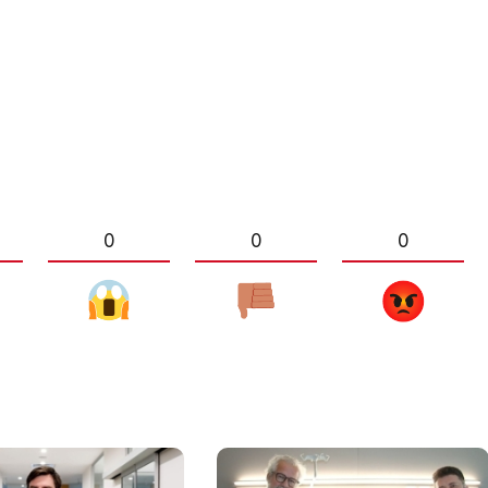
0
0
0