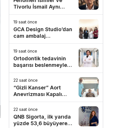
Fenomen İsimler ve
Tivorlu İsmail Aynı
Filmde Buluştu!
!Kozalak Devri! 7
19 saat önce
Ağustos’ta Vizyonda
GCA Design Studio’dan
cam ambalaj
tasarımında bütüncül
yaklaşım
19 saat önce
Ortodontik tedavinin
başarısı beslenmeyle
başlar!
22 saat önce
“Gizli Kanser” Aort
Anevrizması Kapalı
Yöntemle Tedavi Edildi
22 saat önce
QNB Sigorta, ilk yarıda
yüzde 53,6 büyüyerek