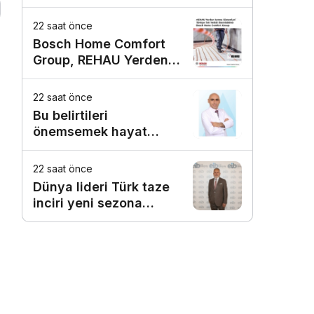
10,66 milyar TL prim
üretimine ulaştı
22 saat önce
Bosch Home Comfort
Group, REHAU Yerden
Isıtma Sistemleri’nin
Türkiye’deki tek yetkili
22 saat önce
distribütörü oldu
Bu belirtileri
önemsemek hayat
kurtarıyor
22 saat önce
Dünya lideri Türk taze
inciri yeni sezona
başladı