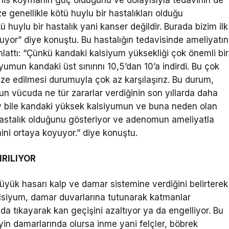
e genellikle kötü huylu bir hastalıkları olduğu
ü huylu bir hastalık yani kanser değildir. Burada bizim ilk
uyor” diye konuştu. Bu hastalığın tedavisinde ameliyatın
lattı: “Çünkü kandaki kalsiyum yüksekliği çok önemli bir
umun kandaki üst sınırını 10,5’dan 10’a indirdi. Bu çok
ize edilmesi durumuyla çok az karşılaşırız. Bu durum,
un vücuda ne tür zararlar verdiğinin son yıllarda daha
ay bile kandaki yüksek kalsiyumun ve buna neden olan
astalık olduğunu gösteriyor ve adenomun ameliyatla
ini ortaya koyuyor.” diye konuştu.
RILIYOR
yük hasarı kalp ve damar sistemine verdiğini belirterek
alsiyum, damar duvarlarına tutunarak katmanlar
a tıkayarak kan geçişini azaltıyor ya da engelliyor. Bu
yin damarlarında olursa inme yani felçler, böbrek