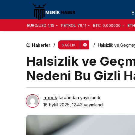
Her 3 çocuktan 1’i akran zorbalığına uğruyor
E
EURO/USD
1,15
PETROL
79,11
BTC
0,000000
ETH
Haberler
Halsizlik ve Geçmeye
SAĞLIK
Halsizlik ve Geçm
Nedeni Bu Gizli Ha
menik
tarafından yayınlandı
16 Eylül 2025, 12:43
yayınlandı