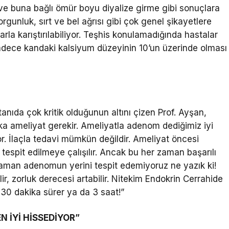
 ve buna bağlı ömür boyu diyalize girme gibi sonuçlara
rgunluk, sırt ve bel ağrısı gibi çok genel şikayetlere
rla karıştırılabiliyor. Teşhis konulamadığında hastalar
sadece kandaki kalsiyum düzeyinin 10’un üzerinde olması
anıda çok kritik olduğunun altını çizen Prof. Ayşan,
a ameliyat gerekir. Ameliyatla adenom dediğimiz iyi
r. İlaçla tedavi mümkün değildir. Ameliyat öncesi
 tespit edilmeye çalışılır. Ancak bu her zaman başarılı
zaman adenomun yerini tespit edemiyoruz ne yazık ki!
r, zorluk derecesi artabilir. Nitekim Endokrin Cerrahide
 30 dakika sürer ya da 3 saat!”
 İYİ HİSSEDİYOR”