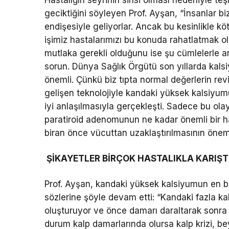
geciktiğini söyleyen Prof. Ayşan, “İnsanlar biz
endişesiyle geliyorlar. Ancak bu kesinlikle köt
işimiz hastalarımızı bu konuda rahatlatmak ol
mutlaka gerekli olduğunu ise şu cümlelerle an
sorun. Dünya Sağlık Örgütü son yıllarda kalsiy
önemli. Çünkü biz tıpta normal değerlerin rev
gelişen teknolojiyle kandaki yüksek kalsiyum
iyi anlaşılmasıyla gerçekleşti. Sadece bu ol
paratiroid adenomunun ne kadar önemli bir h
biran önce vücuttan uzaklaştırılmasının önem
ŞİKAYETLER BİRÇOK HASTALIKLA KARIŞTI
Prof. Ayşan, kandaki yüksek kalsiyumun en bü
sözlerine şöyle devam etti: “Kandaki fazla k
oluşturuyor ve önce damarı daraltarak sonra d
durum kalp damarlarında olursa kalp krizi, be