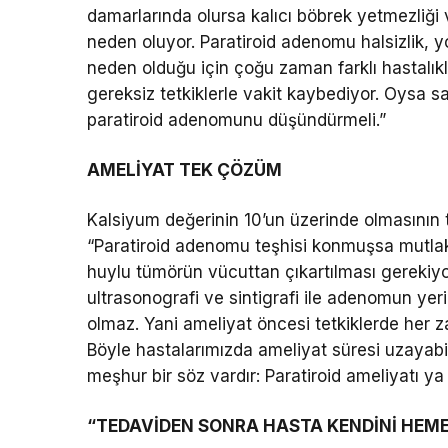
damarlarında olursa kalıcı böbrek yetmezliği
neden oluyor. Paratiroid adenomu halsizlik, yo
neden olduğu için çoğu zaman farklı hastalıkla
gereksiz tetkiklerle vakit kaybediyor. Oysa 
paratiroid adenomunu düşündürmeli.”
AMELİYAT TEK ÇÖZÜM
Kalsiyum değerinin 10’un üzerinde olmasının t
“Paratiroid adenomu teşhisi konmuşsa mutlak
huylu tümörün vücuttan çıkartılması gerekiyo
ultrasonografi ve sintigrafi ile adenomun yeri
olmaz. Yani ameliyat öncesi tetkiklerde her 
Böyle hastalarımızda ameliyat süresi uzayabili
meşhur bir söz vardır: Paratiroid ameliyatı ya
“TEDAVİDEN SONRA HASTA KENDİNİ HEMEN