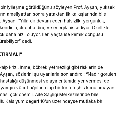
lı bir iyileşme görüldüğünü söyleyen Prof. Ayşan, yüksek
ın ameliyattan sonra yataktan ilk kalkışlarında bile
of. Ayşan, “Yıllardır devam eden halsizlik, yorgunluk,
kendini çok daha dinç ve enerjik hissediyor. Özellikle
k daha hızlı oluyor. İleri yaşta ise kemik döngüsü
rebiliyor” dedi.
KTIRMALI”
kalp krizi, inme, böbrek yetmezliği gibi risklerin de
Ayşan, sözlerini şu uyarılarla sonlandırdı: “Nadir görülen
u hastalığı düşünmesi ve ayırıcı tanıda yer vermesi de
 yaygın vücut ağrıları olup bir türlü teşhis konulamayan
ması çok önemli. Aile Sağlığı Merkezilerinde bile
bilir. Kalsiyum değeri 10’un üzerindeyse mutlaka bir