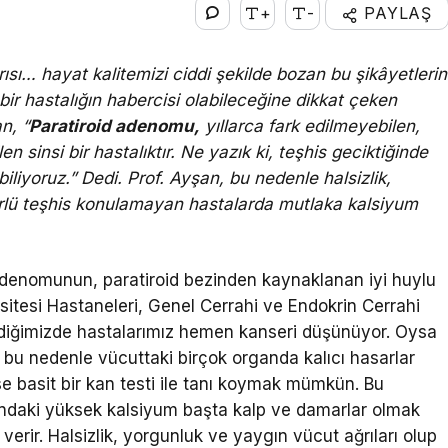
+
-
PAYLAŞ
ısı… hayat kalitemizi ciddi şekilde bozan bu şikâyetlerin
bir hastalığın habercisi olabileceğine dikkat çeken
n, “
Paratiroid adenomu,
yıllarca fark edilmeyebilen,
len sinsi bir hastalıktır. Ne yazık ki, teşhis geciktiğinde
abiliyoruz.” Dedi. Prof. Ayşan, bu nedenle halsizlik,
türlü teşhis konulamayan hastalarda mutlaka kalsiyum
adenomunun, paratiroid bezinden kaynaklanan iyi huylu
itesi Hastaneleri, Genel Cerrahi ve Endokrin Cerrahi
dediğimizde hastalarımız hemen kanseri düşünüyor. Oysa
e bu nedenle vücuttaki birçok organda kalıcı hasarlar
 ise basit bir kan testi ile tanı koymak mümkün. Bu
andaki yüksek kalsiyum başta kalp ve damarlar olmak
verir. Halsizlik, yorgunluk ve yaygın vücut ağrıları olup