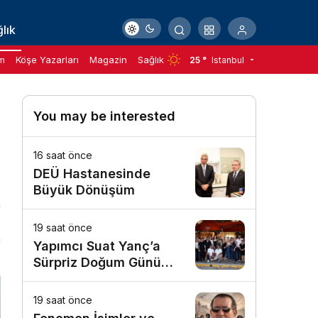
lık
m
Köşe Yazarları
Magazin
Sağlık
25 °
Istanbul
You may be interested
16 saat önce
DEÜ Hastanesinde
Büyük Dönüşüm
19 saat önce
n
Yapımcı Suat Yanç’a
Sürpriz Doğum Günü
Kutlaması!
19 saat önce