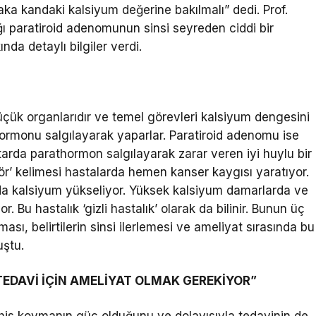
ka kandaki kalsiyum değerine bakılmalı” dedi. Prof.
ığı paratiroid adenomunun sinsi seyreden ciddi bir
da detaylı bilgiler verdi.
üçük organlarıdır ve temel görevleri kalsiyum dengesini
hormonu salgılayarak yaparlar. Paratiroid adenomu ise
rda parathormon salgılayarak zarar veren iyi huylu bir
ör’ kelimesi hastalarda hemen kanser kaygısı yaratıyor.
a kalsiyum yükseliyor. Yüksek kalsiyum damarlarda ve
r. Bu hastalık ‘gizli hastalık’ olarak da bilinir. Bunun üç
ası, belirtilerin sinsi ilerlemesi ve ameliyat sırasında bu
uştu.
TEDAVİ İÇİN AMELİYAT OLMAK GEREKİYOR”
eşhis koymanın güç olduğunu ve dolayısıyla tedavinin de