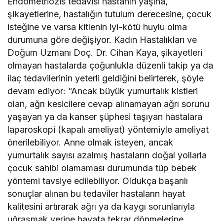
Endometriozis tedavisi hastanın yaşına,
şikayetlerine, hastalığın tutulum derecesine, çocuk
isteğine ve varsa kitlenin iyi-kötü huylu olma
durumuna göre değişiyor. Kadın Hastalıkları ve
Doğum Uzmanı Doç. Dr. Cihan Kaya,
şikayetleri
olmayan hastalarda çoğunlukla düzenli takip ya da
ilaç tedavilerinin yeterli geldiğini belirterek, şöyle
devam ediyor: “Ancak büyük yumurtalık kistleri
olan, ağrı kesicilere cevap alınamayan ağrı sorunu
yaşayan ya da kanser şüphesi taşıyan hastalara
laparoskopi (kapalı ameliyat) yöntemiyle ameliyat
önerilebiliyor. Anne olmak isteyen, ancak
yumurtalık sayısı azalmış hastaların doğal yollarla
çocuk sahibi olamaması durumunda tüp bebek
yöntemi tavsiye edilebiliyor. Oldukça başarılı
sonuçlar alınan bu tedaviler hastaların hayat
kalitesini artırarak ağrı ya da kaygı sorunlarıyla
uğraşmak yerine hayata tekrar dönmelerine