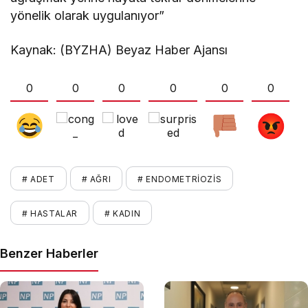
yönelik olarak uygulanıyor”
Kaynak: (BYZHA) Beyaz Haber Ajansı
0
0
0
0
0
0
# ADET
# AĞRI
# ENDOMETRIOZIS
# HASTALAR
# KADIN
Benzer Haberler