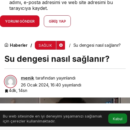
adımı, e-posta adresimi ve web site adresimi bu
tarayıcıya kaydet.
YORUM GÖNDER
GIRIŞ YAP
Haberler
Su dengesi nasıl sağlanır?
SAĞLIK
Su dengesi nasıl sağlanır?
menik
tarafından yayınlandı
26 Ocak 2024, 16:40
yayınlandı
4dk, 14sn
Bu web sitesinde en iyi deneyimi yaşamanızı sağlamak
Anasayfa
Akış
Hesabım
Kabul
için çerezler kullanılmaktadır.