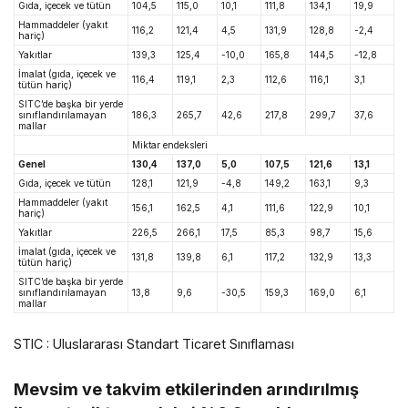
Gıda, içecek ve tütün
104,5
115,0
10,1
111,8
134,1
19,9
Hammaddeler (yakıt
116,2
121,4
4,5
131,9
128,8
-2,4
hariç)
Yakıtlar
139,3
125,4
-10,0
165,8
144,5
-12,8
İmalat (gıda, içecek ve
116,4
119,1
2,3
112,6
116,1
3,1
tütün hariç)
SITC’de başka bir yerde
sınıflandırılamayan
186,3
265,7
42,6
217,8
299,7
37,6
mallar
Miktar endeksleri
Genel
130,4
137,0
5,0
107,5
121,6
13,1
Gıda, içecek ve tütün
128,1
121,9
-4,8
149,2
163,1
9,3
Hammaddeler (yakıt
156,1
162,5
4,1
111,6
122,9
10,1
hariç)
Yakıtlar
226,5
266,1
17,5
85,3
98,7
15,6
İmalat (gıda, içecek ve
131,8
139,8
6,1
117,2
132,9
13,3
tütün hariç)
SITC’de başka bir yerde
sınıflandırılamayan
13,8
9,6
-30,5
159,3
169,0
6,1
mallar
STIC : Uluslararası Standart Ticaret Sınıflaması
Mevsim ve takvim etkilerinden arındırılmış