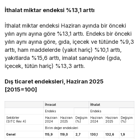
İthalat miktar endeksi %13,1 arttı
İthalat miktar endeksi Haziran ayında bir önceki
yılın aynı ayına göre %13,1 arttı. Endeks bir önceki
yılın aynı ayına göre, gıda, içecek ve tütünde %9,3
arttı, ham maddelerde (yakıt hariç) %10,1 arttı,
yakıtlarda %15,6 arttı, imalat sanayinde (gıda,
içecek, tütün hariç) %13,3 arttı.
Dış ticaret endeksleri, Haziran 2025
[2015=100]
İhracat
İthalat
Endeks
Endeks
Sektörler
Haziran
Haziran
Değişim
Haziran
Haziran
Değişim
(SITC Rev.4)
2024
2025
(%)
2024
2025
(%)
Birim değer endeksleri
Genel
115,9
119,0
2,7
130,1
132,6
1,9