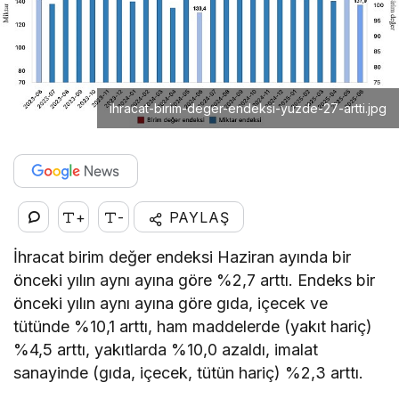
ihracat-birim-deger-endeksi-yuzde-27-artti.jpg
+
-
PAYLAŞ
İhracat birim değer endeksi Haziran ayında bir
önceki yılın aynı ayına göre %2,7 arttı. Endeks bir
önceki yılın aynı ayına göre gıda, içecek ve
tütünde %10,1 arttı, ham maddelerde (yakıt hariç)
%4,5 arttı, yakıtlarda %10,0 azaldı, imalat
sanayinde (gıda, içecek, tütün hariç) %2,3 arttı.