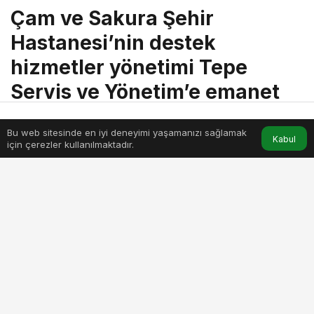
Çam ve Sakura Şehir
Hastanesi’nin destek
hizmetler yönetimi Tepe
Servis ve Yönetim’e emanet
Bu web sitesinde en iyi deneyimi yaşamanızı sağlamak
menik
tarafından yayınlandı
Anasayfa
Akış
Hesabım
Kabul
için çerezler kullanılmaktadır.
17 Şubat 2024, 14:40
yayınlandı
4dk, 27sn