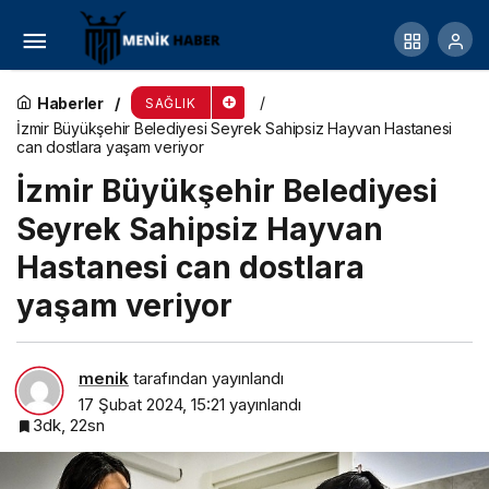
Çam ve Sakura Şehir Hastanesi’nin destek
hizmetler yönetimi Tepe Servis ve Yönetim’e
Haberler
SAĞLIK
İzmir Büyükşehir Belediyesi Seyrek Sahipsiz Hayvan Hastanesi
can dostlara yaşam veriyor
emanet
İzmir Büyükşehir Belediyesi
Seyrek Sahipsiz Hayvan
Hastanesi can dostlara
yaşam veriyor
menik
tarafından yayınlandı
17 Şubat 2024, 15:21
yayınlandı
3dk, 22sn