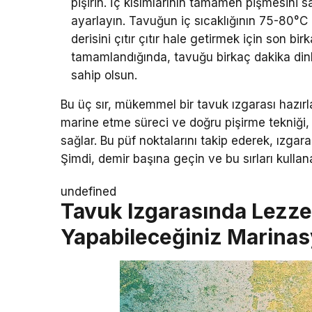
pişirin. İç kısımlarının tamamen pişmesini s
ayarlayın. Tavuğun iç sıcaklığının 75-80°C
derisini çıtır çıtır hale getirmek için son bi
tamamlandığında, tavuğu birkaç dakika dinl
sahip olsun.
Bu üç sır, mükemmel bir tavuk ızgarası hazırla
marine etme süreci ve doğru pişirme tekniği, t
sağlar. Bu püf noktalarını takip ederek, ızga
Şimdi, demir başına geçin ve bu sırları kulla
undefined
Tavuk Izgarasında Lezze
Yapabileceğiniz Marinasy