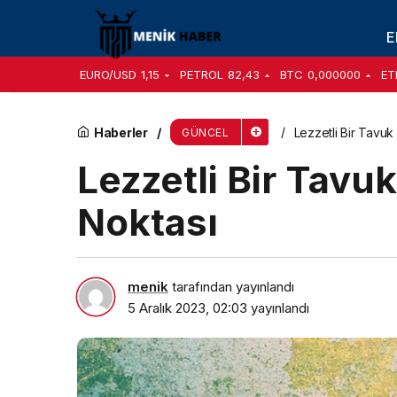
Lezzetli Bir Tavuk Izgara İçin 3 Püf Noktası
E
EURO/USD
1,15
PETROL
82,43
BTC
0,000000
ET
Haberler
Lezzetli Bir Tavuk 
GÜNCEL
Lezzetli Bir Tavuk
Noktası
menik
tarafından yayınlandı
5 Aralık 2023, 02:03
yayınlandı