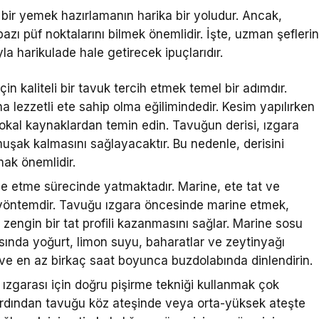
bir yemek hazırlamanın harika bir yoludur. Ancak,
zı püf noktalarını bilmek önemlidir. İşte, uzman şefleri
la harikulade hale getirecek ipuçlarıdır.
için kaliteli bir tavuk tercih etmek temel bir adımdır.
 lezzetli ete sahip olma eğilimindedir. Kesim yapılırken
al kaynaklardan temin edin. Tavuğun derisi, ızgara
muşak kalmasını sağlayacaktır. Bu nedenle, derisini
ak önemlidir.
ne etme sürecinde yatmaktadır. Marine, ete tat ve
r yöntemdir. Tavuğu ızgara öncesinde marine etmek,
 zengin bir tat profili kazanmasını sağlar. Marine sosu
sında yoğurt, limon suyu, baharatlar ve zeytinyağı
 ve en az birkaç saat boyunca buzdolabında dinlendirin.
ızgarası için doğru pişirme tekniği kullanmak çok
e ardından tavuğu köz ateşinde veya orta-yüksek ateşte