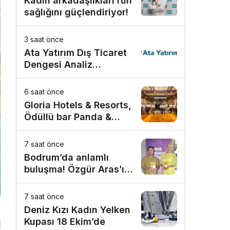
Kadın arkadaşlıkları ruh
sağlığını güçlendiriyor!
3 saat önce
Ata Yatırım Dış Ticaret
Dengesi Analiz
Raporunu Yayımladı
6 saat önce
Gloria Hotels & Resorts,
Ödüllü bar Panda &
Sons ile unutulmaz bir
Miksoloji Gecesine İmza
7 saat önce
Attı
Bodrum’da anlamlı
buluşma! Özgür Aras’ın
çok konuşulan kitabı
yeni baskısını Titanic
7 saat önce
Luxury Collection
Deniz Kızı Kadın Yelken
Bodrum’da kutladı
Kupası 18 Ekim’de