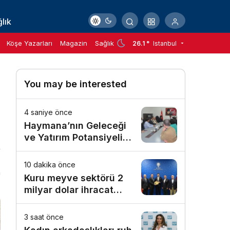
lık
Köşe Yazarları
Magazin
Sağlık
26.1 °
Istanbul
You may be interested
4 saniye önce
Haymana’nın Geleceği
ve Yatırım Potansiyeli
Masaya Yatırıldı
10 dakika önce
n
Kuru meyve sektörü 2
milyar dolar ihracat
hedefi için Ankara’dan
destek istedi
3 saat önce