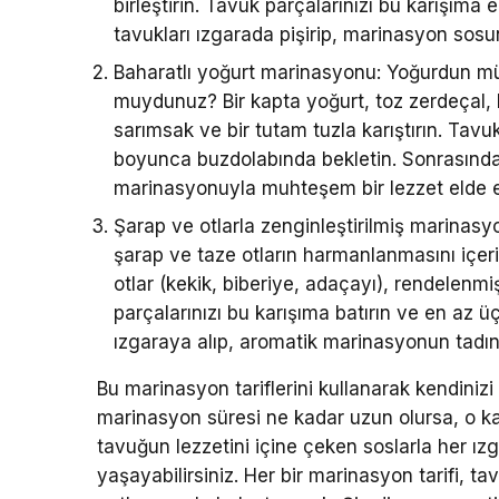
birleştirin. Tavuk parçalarınızı bu karışıma
tavukları ızgarada pişirip, marinasyon sosun
Baharatlı yoğurt marinasyonu: Yoğurdun m
muydunuz? Bir kapta yoğurt, toz zerdeçal, 
sarımsak ve bir tutam tuzla karıştırın. Tavuk
boyunca buzdolabında bekletin. Sonrasında t
marinasyonuyla muhteşem bir lezzet elde e
Şarap ve otlarla zenginleştirilmiş marinasyo
şarap ve taze otların harmanlanmasını içeri
otlar (kekik, biberiye, adaçayı), rendelenmi
parçalarınızı bu karışıma batırın ve en az ü
ızgaraya alıp, aromatik marinasyonun tadını
Bu marinasyon tariflerini kullanarak kendinizi
marinasyon süresi ne kadar uzun olursa, o ka
tavuğun lezzetini içine çeken soslarla her ı
yaşayabilirsiniz. Her bir marinasyon tarifi, 