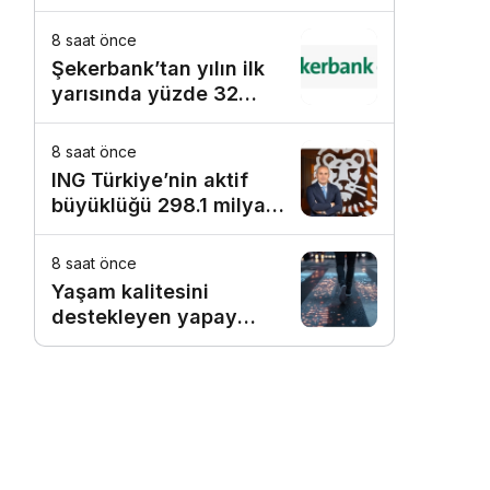
8 saat önce
Şekerbank’tan yılın ilk
yarısında yüzde 32
büyüme
8 saat önce
ING Türkiye’nin aktif
büyüklüğü 298.1 milyar
TL’ye ulaştı
8 saat önce
Yaşam kalitesini
destekleyen yapay
zekâ hizmetleri akıllı
kentler için finansman
ve altyapı kadar önemli