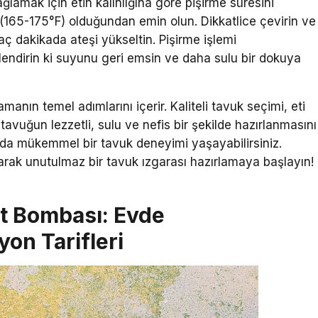
ağlamak için etin kalınlığına göre pişirme süresini
 (165-175°F) olduğundan emin olun. Dikkatlice çevirin ve
rkaç dakikada ateşi yükseltin. Pişirme işlemi
endirin ki suyunu geri emsin ve daha sulu bir dokuya
manın temel adımlarını içerir. Kaliteli tavuk seçimi, eti
avuğun lezzetli, sulu ve nefis bir şekilde hazırlanmasını
rada mükemmel bir tavuk deneyimi yaşayabilirsiniz.
narak unutulmaz bir tavuk ızgarası hazırlamaya başlayın!
t Bombası: Evde
on Tarifleri