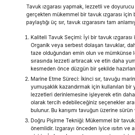
Tavuk ızgarası yapmak, lezzetli ve doyurucu 
gerçekten mükemmel bir tavuk ızgarası için ba
paylaştığı üç sır, tavuk ızgarasını tam anlamıy
Kaliteli Tavuk Seçimi: İyi bir tavuk ızgarası 
Organik veya serbest dolaşan tavuklar, daha
taze olduğundan emin olun ve mümkünse lok
sırasında lezzeti artıracak ve etin daha yu
kesmeden önce düzgün bir şekilde hazırlam
Marine Etme Süreci: İkinci sır, tavuğu mari
yumuşaklık kazandırmak için kullanılan bi
lezzetleri derinlemesine işleyerek etin daha
olarak tercih edebileceğiniz seçenekler ara
bulunur. Bu karışımı tavuğun üzerine sürün
Doğru Pişirme Tekniği: Mükemmel bir tavuk 
önemlidir. Izgarayı önceden iyice ısıtın v