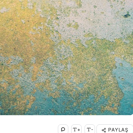
+
-
PAYLAŞ