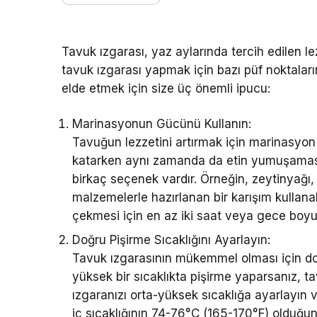
Tavuk ızgarası, yaz aylarında tercih edilen l
tavuk ızgarası yapmak için bazı püf noktaların
elde etmek için size üç önemli ipucu:
Marinasyonun Gücünü Kullanın:
Tavuğun lezzetini artırmak için marinasyon 
katarken aynı zamanda da etin yumuşamasın
birkaç seçenek vardır. Örneğin, zeytinyağı,
malzemelerle hazırlanan bir karışım kullana
çekmesi için en az iki saat veya gece boy
Doğru Pişirme Sıcaklığını Ayarlayın:
Tavuk ızgarasının mükemmel olması için do
yüksek bir sıcaklıkta pişirme yaparsanız, ta
ızgaranızı orta-yüksek sıcaklığa ayarlayın v
iç sıcaklığının 74-76°C (165-170°F) olduğu