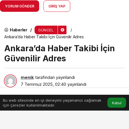
YORUM GÖNDER
GIRIŞ YAP
Haberler
GÜNCEL
Ankara’da Haber Takibi İçin Güvenilir Adres
Ankara’da Haber Takibi İçin
Güvenilir Adres
menik
tarafından yayınlandı
7 Temmuz 2025, 02:40
yayınlandı
3dk, 10sn
Bu web sitesinde en iyi deneyimi yaşamanızı sağlamak
Anasayfa
Akış
Hesabım
Kabul
için çerezler kullanılmaktadır.