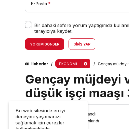
E-Posta
*
Bir dahaki sefere yorum yaptığımda kullanı
tarayıcıya kaydet.
YORUM GÖNDER
GIRIŞ YAP
Haberler
Gençay müjdeyi v
EKONOMI
Gençay müjdeyi v
düşük işçi maaşı 
Bu web sitesinde en iyi
menik
tarafından yayınlandı
deneyimi yaşamanızı
18 Mart 2025, 17:23
yayınlandı
sağlamak için çerezler
kullanılmaktadır.