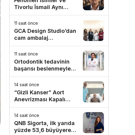
Fenomen İsimler ve
Tivorlu İsmail Aynı
Filmde Buluştu!
!Kozalak Devri! 7
11 saat önce
Ağustos’ta Vizyonda
GCA Design Studio’dan
cam ambalaj
tasarımında bütüncül
yaklaşım
11 saat önce
Ortodontik tedavinin
başarısı beslenmeyle
başlar!
14 saat önce
“Gizli Kanser” Aort
Anevrizması Kapalı
Yöntemle Tedavi Edildi
14 saat önce
QNB Sigorta, ilk yarıda
yüzde 53,6 büyüyerek