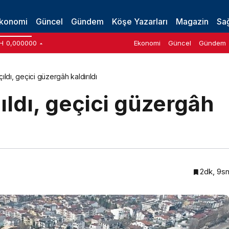
i maaşı 38.023 tl oldu
konomi
Güncel
Gündem
Köşe Yazarları
Magazin
Sağ
H
0,000000
Ekonomi
Güncel
Gündem
ıldı, geçici güzergâh kaldırıldı
ıldı, geçici güzergâh
2dk, 9s