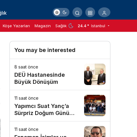
lık
Köşe Yazarları
Magazin
Sağlık
24.4 °
Istanbul
You may be interested
8 saat önce
DEÜ Hastanesinde
Büyük Dönüşüm
11 saat önce
n
Yapımcı Suat Yanç’a
Sürpriz Doğum Günü
Kutlaması!
11 saat önce