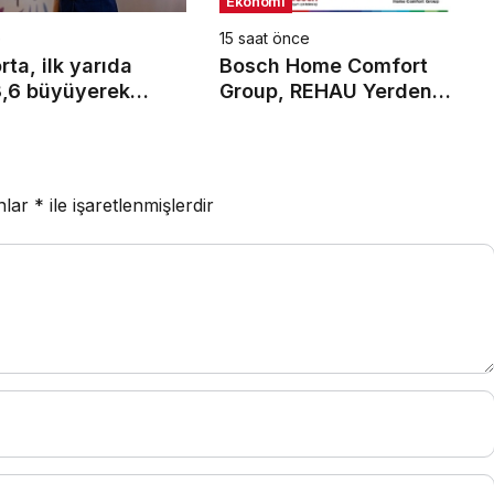
Ekonomi
e
15 saat önce
ta, ilk yarıda
Bosch Home Comfort
,6 büyüyerek
Group, REHAU Yerden
yar TL prim
Isıtma Sistemleri’nin
 ulaştı
Türkiye’deki tek yetkili
distribütörü oldu
anlar
*
ile işaretlenmişlerdir