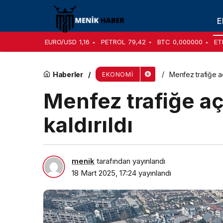
Gençay müjdeyi verdi, belediyede en düşük işç
E
EURO/USD
1,16
PETROL
79,42
BTC
0,000000
ET
Haberler
Menfez trafiğe aç
EKONOMI
Menfez trafiğe aç
kaldırıldı
menik
tarafından yayınlandı
18 Mart 2025, 17:24
yayınlandı