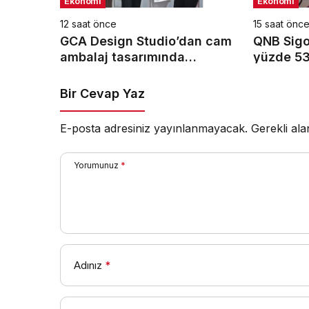
Ekonomi
Ekonomi
12 saat önce
15 saat önc
GCA Design Studio’dan cam
QNB Sigor
ambalaj tasarımında
yüzde 53
bütüncül yaklaşım
10,66 mil
üretimine
Bir Cevap Yaz
E-posta adresiniz yayınlanmayacak.
Gerekli al
Yorumunuz
*
Adınız
*