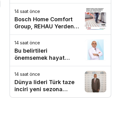
10,66 milyar TL prim
üretimine ulaştı
14 saat önce
Bosch Home Comfort
Group, REHAU Yerden
Isıtma Sistemleri’nin
Türkiye’deki tek yetkili
14 saat önce
distribütörü oldu
Bu belirtileri
önemsemek hayat
kurtarıyor
14 saat önce
Dünya lideri Türk taze
inciri yeni sezona
başladı