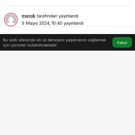
menik
tarafından yayınlandı
9 Mayıs 2024, 10:40
yayınlandı
8dk, 57sn
Bu web sitesinde en iyi deneyimi yaşamanızı sağlamak
Anasayfa
Akış
Hesabım
Kabul
için çerezler kullanılmaktadır.