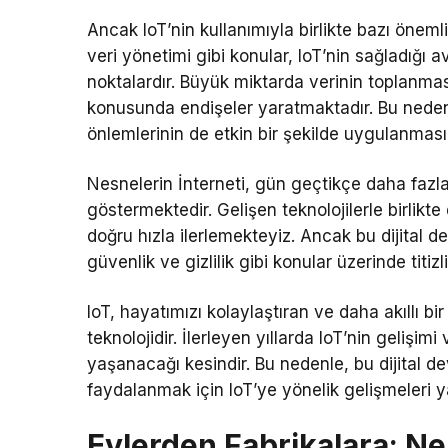
Ancak IoT’nin kullanımıyla birlikte bazı önemli
veri yönetimi gibi konular, IoT’nin sağladığı
noktalardır. Büyük miktarda verinin toplanması
konusunda endişeler yaratmaktadır. Bu nedenl
önlemlerinin de etkin bir şekilde uygulanmas
Nesnelerin İnterneti, gün geçtikçe daha fazla
göstermektedir. Gelişen teknolojilerle birlikte
doğru hızla ilerlemekteyiz. Ancak bu dijital 
güvenlik ve gizlilik gibi konular üzerinde titiz
IoT, hayatımızı kolaylaştıran ve daha akıllı b
teknolojidir. İlerleyen yıllarda IoT’nin geliş
yaşanacağı kesindir. Bu nedenle, bu dijital d
faydalanmak için IoT’ye yönelik gelişmeleri
Evlerden Fabrikalara: Ne