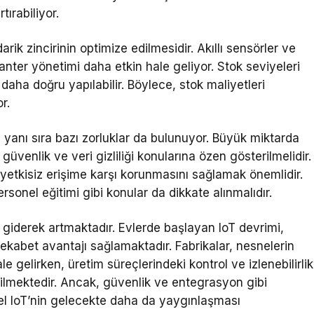
tırabiliyor.
arik zincirinin optimize edilmesidir. Akıllı sensörler ve
ter yönetimi daha etkin hale geliyor. Stok seviyeleri
 daha doğru yapılabilir. Böylece, stok maliyetleri
r.
n yanı sıra bazı zorluklar da bulunuyor. Büyük miktarda
güvenlik ve veri gizliliği konularına özen gösterilmelidir.
n yetkisiz erişime karşı korunmasını sağlamak önemlidir.
onel eğitimi gibi konular da dikkate alınmalıdır.
si giderek artmaktadır. Evlerde başlayan IoT devrimi,
 rekabet avantajı sağlamaktadır. Fabrikalar, nesnelerin
le gelirken, üretim süreçlerindeki kontrol ve izlenebilirlik
dilmektedir. Ancak, güvenlik ve entegrasyon gibi
yel IoT’nin gelecekte daha da yaygınlaşması