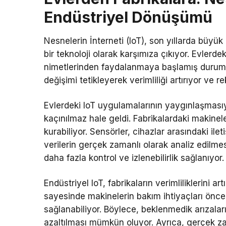
Endüstriyel Dönüşümü
Nesnelerin İnterneti (IoT), son yıllarda büyü
bir teknoloji olarak karşımıza çıkıyor. Evlerdek
nimetlerinden faydalanmaya başlamış durumd
değişimi tetikleyerek verimliliği artırıyor ve r
Evlerdeki IoT uygulamalarının yaygınlaşmasıy
kaçınılmaz hale geldi. Fabrikalardaki makineler
kurabiliyor. Sensörler, cihazlar arasındaki ile
verilerin gerçek zamanlı olarak analiz edilme
daha fazla kontrol ve izlenebilirlik sağlanıyor.
Endüstriyel IoT, fabrikaların verimliliklerini ar
sayesinde makinelerin bakım ihtiyaçları önced
sağlanabiliyor. Böylece, beklenmedik arızalar
azaltılması mümkün oluyor. Ayrıca, gerçek zam