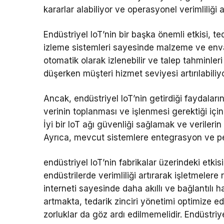
kararlar alabiliyor ve operasyonel verimliliği ar
Endüstriyel IoT’nin bir başka önemli etkisi, ted
izleme sistemleri sayesinde malzeme ve envan
otomatik olarak izlenebilir ve talep tahminleri
düşerken müşteri hizmet seviyesi artırılabiliyo
Ancak, endüstriyel IoT’nin getirdiği faydaları
verinin toplanması ve işlenmesi gerektiği için 
İyi bir IoT ağı güvenliği sağlamak ve verileri
Ayrıca, mevcut sistemlere entegrasyon ve pers
endüstriyel IoT’nin fabrikalar üzerindeki etki
endüstrilerde verimliliği artırarak işletmelere
interneti sayesinde daha akıllı ve bağlantılı ha
artmakta, tedarik zinciri yönetimi optimize e
zorluklar da göz ardı edilmemelidir. Endüstri