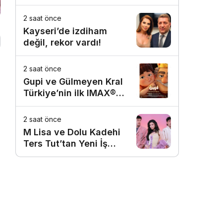
assolist olarak var
olacağım!’
2 saat önce
Kayseri’de izdiham
değil, rekor vardı!
2 saat önce
Gupi ve Gülmeyen Kral
Türkiye’nin ilk IMAX®
animasyon filmi oluyor
2 saat önce
M Lisa ve Dolu Kadehi
Ters Tut’tan Yeni İş
Birliği: Vişne