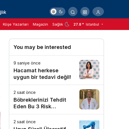
lık
Köşe Yazarları
Magazin
Sağlık
27.8 °
Istanbul
You may be interested
9 saniye önce
Hacamat herkese
uygun bir tedavi değil!
2 saat önce
n
Böbreklerinizi Tehdit
Eden Bu 3 Risk
Faktörüne Dikkat!
2 saat önce