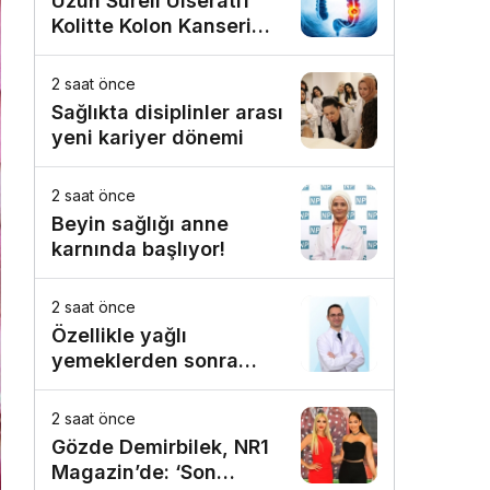
Uzun Süreli Ülseratif
Kolitte Kolon Kanseri
Riski Artıyor mu?
2 saat önce
Sağlıkta disiplinler arası
yeni kariyer dönemi
2 saat önce
Beyin sağlığı anne
karnında başlıyor!
2 saat önce
Özellikle yağlı
yemeklerden sonra
başlıyorsa, gecikmeyin
2 saat önce
Gözde Demirbilek, NR1
Magazin’de: ‘Son