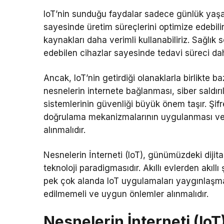
IoT’nin sunduğu faydalar sadece günlük yaşamı
sayesinde üretim süreçlerini optimize edebili
kaynakları daha verimli kullanabiliriz. Sağlık
edebilen cihazlar sayesinde tedavi süreci daha 
Ancak, IoT’nin getirdiği olanaklarla birlikte b
nesnelerin internete bağlanması, siber saldırı
sistemlerinin güvenliği büyük önem taşır. Şif
doğrulama mekanizmalarının uygulanması ve d
alınmalıdır.
Nesnelerin İnterneti (IoT), günümüzdeki dijita
teknoloji paradigmasıdır. Akıllı evlerden akıll
pek çok alanda IoT uygulamaları yaygınlaşmak
edilmemeli ve uygun önlemler alınmalıdır.
Nesnelerin İnterneti (Io