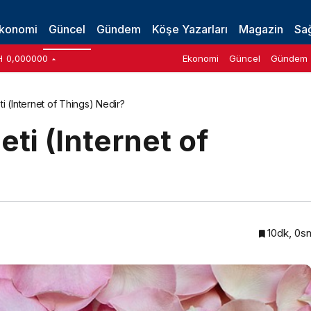
r?
konomi
Güncel
Gündem
Köşe Yazarları
Magazin
Sağ
H
0,000000
Ekonomi
Güncel
Gündem
ti (Internet of Things) Nedir?
ti (Internet of
10dk, 0s