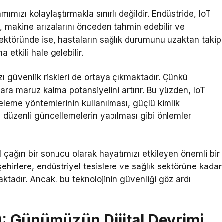
mızı kolaylaştırmakla sınırlı değildir. Endüstride, IoT
r, makine arızalarını önceden tahmin edebilir ve
 sektöründe ise, hastaların sağlık durumunu uzaktan takip
etkili hale gelebilir.
azı güvenlik riskleri de ortaya çıkmaktadır. Çünkü
lara maruz kalma potansiyelini artırır. Bu yüzden, IoT
releme yöntemlerinin kullanılması, güçlü kimlik
üzenli güncellemelerin yapılması gibi önlemler
l çağın bir sonucu olarak hayatımızı etkileyen önemli bir
ı şehirlere, endüstriyel tesislere ve sağlık sektörüne kadar
tadır. Ancak, bu teknolojinin güvenliği göz ardı
T): Günümüzün Dijital Devrimi