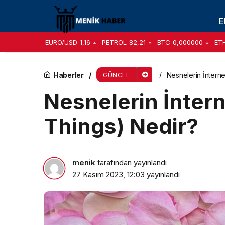
Nesnelerin İnterneti (Internet of Things) Nedi
E
EURO/USD
1,16
PETROL
82,21
BTC
0,000000
ET
Haberler
Nesnelerin İnterne
GÜNCEL
Nesnelerin İnterne
Things) Nedir?
menik
tarafından yayınlandı
27 Kasım 2023, 12:03
yayınlandı