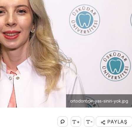
ortodontide-yas-siniri-yok.jpg
+
-
PAYLAŞ