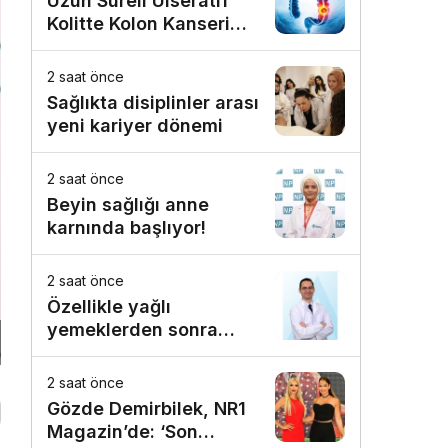
Uzun Süreli Ülseratif
Kolitte Kolon Kanseri
Riski Artıyor mu?
2 saat önce
Sağlıkta disiplinler arası
yeni kariyer dönemi
2 saat önce
Beyin sağlığı anne
karnında başlıyor!
2 saat önce
Özellikle yağlı
yemeklerden sonra
başlıyorsa, gecikmeyin
2 saat önce
Gözde Demirbilek, NR1
Magazin’de: ‘Son