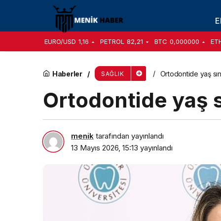
Memorial Talks-3 Genç Hekimlere İlham Veren 
E
EURO/USD
1,16
PETROL
82,21
BTC
0,000000
ET
Haberler
Ortodontide yaş sını
SAĞLIK
Ortodontide yaş s
menik
tarafından yayınlandı
13 Mayıs 2026, 15:13
yayınlandı