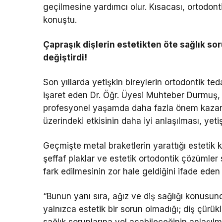
geçilmesine yardımcı olur. Kısacası, ortodonti
konuştu.
Çapraşık dişlerin estetikten öte sağlık sor
değiştirdi!
Son yıllarda yetişkin bireylerin ortodontik te
işaret eden Dr. Öğr. Üyesi Muhteber Durmuş, 
profesyonel yaşamda daha fazla önem kazanma
üzerindeki etkisinin daha iyi anlaşılması, yetişk
Geçmişte metal braketlerin yarattığı estetik k
şeffaf plaklar ve estetik ortodontik çözümler
fark edilmesinin zor hale geldiğini ifade ede
“Bunun yanı sıra, ağız ve diş sağlığı konusunda
yalnızca estetik bir sorun olmadığı; diş çürükl
sağlık sorunlarına yol açabileceğinin anlaşılma