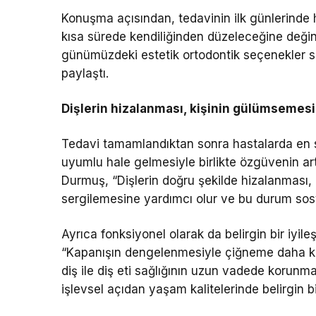
Konuşma açısından, tedavinin ilk günlerinde h
kısa sürede kendiliğinden düzeleceğine deği
günümüzdeki estetik ortodontik seçenekler sa
paylaştı.
Dişlerin hizalanması, kişinin gülümsemesi
Tedavi tamamlandıktan sonra hastalarda en sı
uyumlu hale gelmesiyle birlikte özgüvenin a
Durmuş, “Dişlerin doğru şekilde hizalanması
sergilemesine yardımcı olur ve bu durum sosy
Ayrıca fonksiyonel olarak da belirgin bir iy
“Kapanışın dengelenmesiyle çiğneme daha konf
diş ile diş eti sağlığının uzun vadede korunm
işlevsel açıdan yaşam kalitelerinde belirgin b