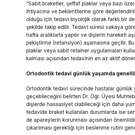
“Sabit braketler, şeffaf plaklar veya bazı öze
ihtiyacına ve beklentilerine göre değerlendir
olduğu için tedavi biyolojik olarak farklı bir d
şekilde takip edilir. Tedavi süresi vakaya gör
hafta aralıklarla yapılır ve dişlerin hareketi
pekiştirme (retansiyon) aşamasına geçilir. Bu
plaklar veya sabit retainer uygulamaları kull
kalması açısından tedavinin en az aktif dönem
Ortodontik tedavi günlük yaşamda genellik
Ortodontik tedavi sürecinde hastalar günlük
geçebileceğini belirten Dr. Öğr. Üyesi Muhte
dişlerde hassasiyet olabileceği için daha yumu
tedavide braket kullanılan durumlarda ise s
de apareylerin korunması açısından önemlidir
çıkarılması gerektiği için beslenme rutini ge