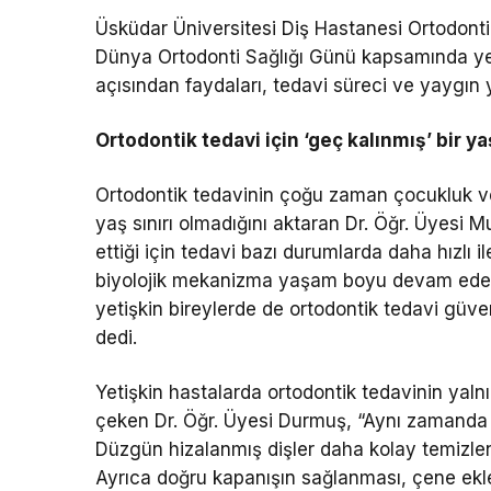
Üsküdar Üniversitesi Diş Hastanesi Ortodont
Dünya Ortodonti Sağlığı Günü kapsamında yeti
açısından faydaları, tedavi süreci ve yaygın 
Ortodontik tedavi için ‘geç kalınmış’ bir ya
Ortodontik tedavinin çoğu zaman çocukluk ve e
yaş sınırı olmadığını aktaran Dr. Öğr. Üyesi
ettiği için tedavi bazı durumlarda daha hızlı i
biyolojik mekanizma yaşam boyu devam eder. 
yetişkin bireylerde de ortodontik tedavi güvenl
dedi.
Yetişkin hastalarda ortodontik tedavinin yaln
çeken Dr. Öğr. Üyesi Durmuş, “Aynı zamanda a
Düzgün hizalanmış dişler daha kolay temizlenir,
Ayrıca doğru kapanışın sağlanması, çene ekl