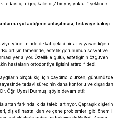
k tedavi için ‘geç kalınmış’ bir yaş yoktur.” şeklinde
unlarına yol açtığının anlaşılması, tedaviye bakışı
daviye yöneliminde dikkat çekici bir artış yaşandığına
“Bu artışın temelinde, estetik görünümün sosyal ve
sı yer alıyor. Özellikle gülüş estetiğinin özgüven
in hastaların ortodontiye ilgisini artırdı.” dedi.
aygıların birçok kişi için caydırıcı olurken, günümüzde
 sayesinde tedavi sürecinin daha konforlu ve dışarıdan
n Dr. Öğr. Üyesi Durmuş, şöyle devam etti:
 artan farkındalık da talebi artırıyor. Çapraşık dişlerin
eri, diş eti hastalıkları ve çene problemleri gibi önemli
sı, yetişkinlerin tedaviye bakışını değiştirdi. Ayrıca