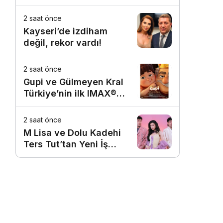
assolist olarak var
olacağım!’
2 saat önce
Kayseri’de izdiham
değil, rekor vardı!
2 saat önce
Gupi ve Gülmeyen Kral
r
Türkiye’nin ilk IMAX®
animasyon filmi oluyor
2 saat önce
M Lisa ve Dolu Kadehi
Ters Tut’tan Yeni İş
Birliği: Vişne