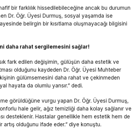
afif bir farklılık hissedilebileceğine ancak bu durumun
nen Dr. Öğr. Üyesi Durmuş, sosyal yaşamda ise
yesinde belirgin bir kısıtlama oluşmayacağı bilgisini
ni daha rahat sergilemesini sağlar!
k fark edilen değişimin, gülüşün daha estetik ve
rtması olduğunu kaydeden Dr. Öğr. Üyesi Muhteber
, kişinin gülümsemesini daha rahat ve çekinmeden
al hayata da olumlu yansır.” dedi.
ileşme görüldüğüne vurgu yapan Dr. Öğr. Üyesi Durmuş,
orlu hale gelir, ağız temizliği daha kolay sağlanır ve
ası desteklenir. Hastalar genellikle hem estetik hem de
ir artış olduğunu ifade eder.” diye konuştu.