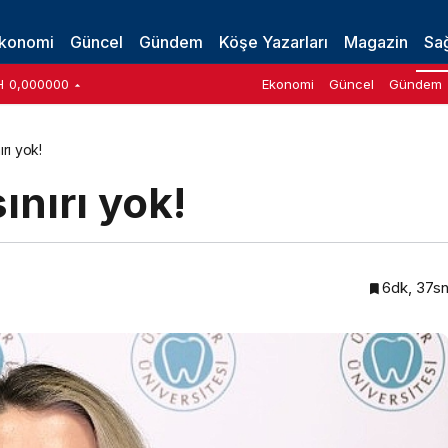
Bir Sağlık Zirvesine Dönüştü
konomi
Güncel
Gündem
Köşe Yazarları
Magazin
Sağ
H
0,000000
Ekonomi
Güncel
Gündem
rı yok!
ınırı yok!
6dk, 37s