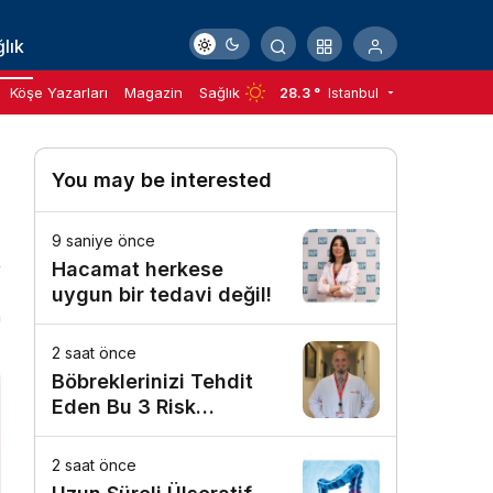
lık
Köşe Yazarları
Magazin
Sağlık
28.3 °
Istanbul
You may be interested
9 saniye önce
Hacamat herkese
uygun bir tedavi değil!
n
2 saat önce
Böbreklerinizi Tehdit
Eden Bu 3 Risk
Faktörüne Dikkat!
2 saat önce