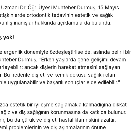
i Uzmanı Dr. Öğr. Üyesi Muhteber Durmuş, 15 Mayıs
şkinlerde ortodontik tedavinin estetik ve sağlık
yanlış inanışlar hakkında açıklamalarda bulundu.
ş yok!
rgenlik dönemiyle özdeşleştirilse de, aslında belirli bi
 Muhteber Durmuş, “Erken yaşlarda çene gelişimi devam
lerleyebilir; ancak dişlerin hareket etmesini sağlayan
Bu nedenle diş eti ve kemik dokusu sağlıklı olan
e uygulanabilir ve başarılı sonuçlar elde edilebilir.”
ızca estetik bir iyileşme sağlamakla kalmadığına dikkat
ğız ve diş sağlığının korunmasına da katkıda bulunur.
 bu da çürük ve diş eti hastalıkları riskini azaltır.
emi problemlerinin ve diş aşınmalarının önüne