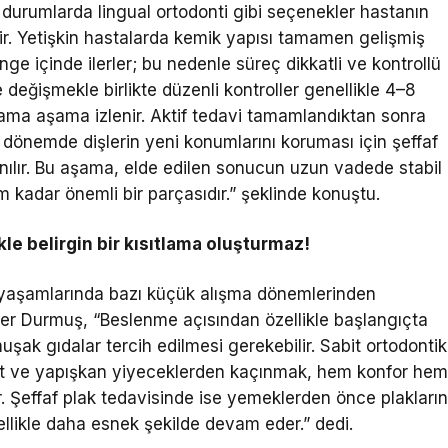
l durumlarda lingual ortodonti gibi seçenekler hastanın
ilir. Yetişkin hastalarda kemik yapısı tamamen gelişmiş
enge içinde ilerler; bu nedenle süreç dikkatli ve kontrollü
e değişmekle birlikte düzenli kontroller genellikle 4–8
 aşama aşama izlenir. Aktif tedavi tamamlandıktan sonra
 dönemde dişlerin yeni konumlarını koruması için şeffaf
anılır. Bu aşama, elde edilen sonucun uzun vadede stabil
 kadar önemli bir parçasıdır.” şeklinde konuştu.
le belirgin bir kısıtlama oluşturmaz!
 yaşamlarında bazı küçük alışma dönemlerinden
ber Durmuş, “Beslenme açısından özellikle başlangıçta
şak gıdalar tercih edilmesi gerekebilir. Sabit ortodontik
ert ve yapışkan yiyeceklerden kaçınmak, hem konfor he
. Şeffaf plak tedavisinde ise yemeklerden önce plakları
nellikle daha esnek şekilde devam eder.” dedi.