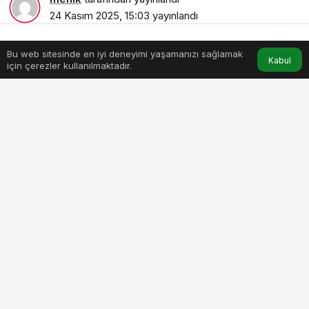
24 Kasım 2025, 15:03
yayınlandı
2dk, 31sn
Bu web sitesinde en iyi deneyimi yaşamanızı sağlamak
Anasayfa
Akış
Hesabım
Kabul
için çerezler kullanılmaktadır.
evdeki-toz-burun-eti-buyumesine-yol-acabilir.jpg
PAYLAŞ