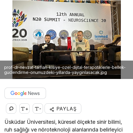
prof-dr-nevzat-tarhan-kisiye-ozel-dijital-terapotiklerle-bellek-
guclendirme-onumuzdeki-yillarda-yayginlasacak.jpg
+
-
PAYLAŞ
Üsküdar Üniversitesi, küresel ölçekte sinir bilimi,
ruh sağlığı ve nöroteknoloji alanlarında belirleyici