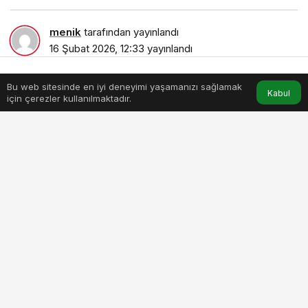
menik
tarafından yayınlandı
16 Şubat 2026, 12:33
yayınlandı
2dk, 10sn
Bu web sitesinde en iyi deneyimi yaşamanızı sağlamak
Anasayfa
Akış
Hesabım
Kabul
için çerezler kullanılmaktadır.
col-tozu-geliyor-akcigerler-icin-sessiz-risk.jpg