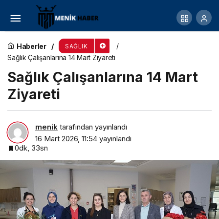
Trabzon Şehir Hastanesi Yüksek Kapasiteli
Soğutma Sistemi İçin Form Endüstri Ürünleri’ni
Haberler
SAĞLIK
Sağlık Çalışanlarına 14 Mart Ziyareti
Tercih Etti
Sağlık Çalışanlarına 14 Mart
Ziyareti
menik
tarafından yayınlandı
16 Mart 2026, 11:54
yayınlandı
0dk, 33sn