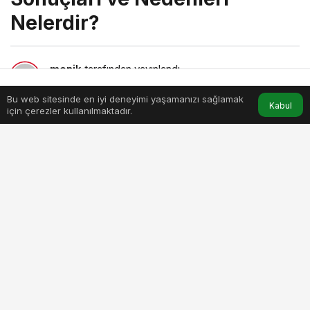
Nelerdir?
menik
tarafından yayınlandı
17 Kasım 2023, 00:03
yayınlandı
10dk, 0sn
Bu web sitesinde en iyi deneyimi yaşamanızı sağlamak
Anasayfa
Akış
Hesabım
Kabul
için çerezler kullanılmaktadır.