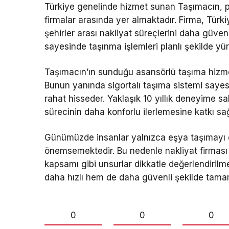
Türkiye genelinde hizmet sunan Taşımacın, p
firmalar arasında yer almaktadır. Firma, Türk
şehirler arası nakliyat süreçlerini daha güven
sayesinde taşınma işlemleri planlı şekilde yü
Taşımacın’ın sunduğu asansörlü taşıma hizmeti
Bunun yanında sigortalı taşıma sistemi sayes
rahat hisseder. Yaklaşık 10 yıllık deneyime s
sürecinin daha konforlu ilerlemesine katkı sa
Günümüzde insanlar yalnızca eşya taşımayı d
önemsemektedir. Bu nedenle nakliyat firması 
kapsamı gibi unsurlar dikkatle değerlendiril
daha hızlı hem de daha güvenli şekilde tamam
0
0
0