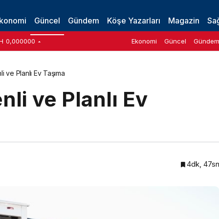
eri
konomi
Güncel
Gündem
Köşe Yazarları
Magazin
Sağ
H
0,000000
Ekonomi
Güncel
Günde
li ve Planlı Ev Taşıma
nli ve Planlı Ev
4dk, 47s