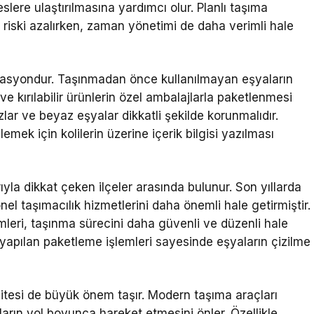
slere ulaştırılmasına yardımcı olur. Planlı taşıma
 riski azalırken, zaman yönetimi de daha verimli hale
zasyondur. Taşınmadan önce kullanılmayan eşyaların
ve kırılabilir ürünlerin özel ambalajlarla paketlenmesi
zlar ve beyaz eşyalar dikkatli şekilde korunmalıdır.
lemek için kolilerin üzerine içerik bilgisi yazılması
ıyla dikkat çeken ilçeler arasında bulunur. Son yıllarda
nel taşımacılık hizmetlerini daha önemli hale getirmiştir.
leri, taşınma sürecini daha güvenli ve düzenli hale
 yapılan paketleme işlemleri sayesinde eşyaların çizilme
alitesi de büyük önem taşır. Modern taşıma araçları
ların yol boyunca hareket etmesini önler. Özellikle