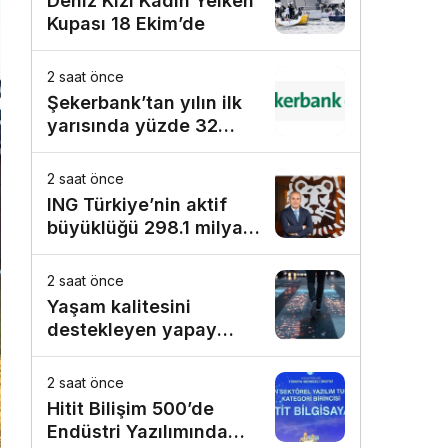
Deniz Kızı Kadın Yelken
Bodrum’da kutladı
Kupası 18 Ekim’de
2 saat önce
Şekerbank’tan yılın ilk
yarısında yüzde 32
büyüme
2 saat önce
ING Türkiye’nin aktif
büyüklüğü 298.1 milyar
TL’ye ulaştı
2 saat önce
Yaşam kalitesini
destekleyen yapay
zekâ hizmetleri akıllı
kentler için finansman
2 saat önce
ve altyapı kadar önemli
Hitit Bilişim 500’de
Endüstri Yazılımında