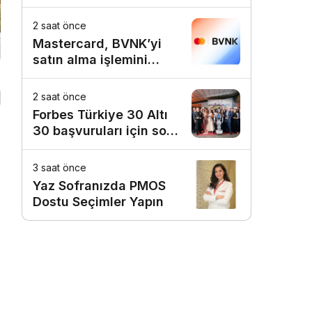
Birinci Sırada
2 saat önce
Mastercard, BVNK’yi
satın alma işlemini
tamamladı
2 saat önce
Forbes Türkiye 30 Altı
30 başvuruları için son
dönemece girildi!
3 saat önce
Yaz Sofranızda PMOS
Dostu Seçimler Yapın