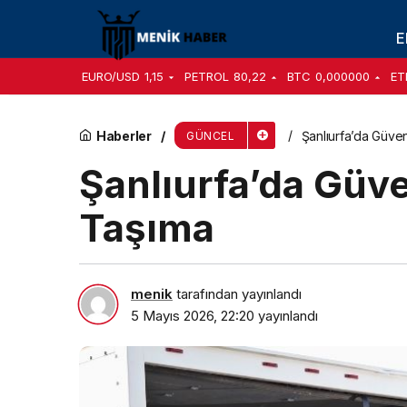
Dijital Oyun Dünyasında Akıllı Satın Alma Rehb
E
EURO/USD
1,15
PETROL
80,22
BTC
0,000000
ET
Haberler
Şanlıurfa’da Güven
GÜNCEL
Şanlıurfa’da Güve
Taşıma
menik
tarafından yayınlandı
5 Mayıs 2026, 22:20
yayınlandı