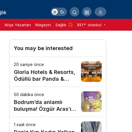
lık
m
Köşe Yazarları
Magazin
Sağlık
31.1 °
Istanbul
You may be interested
20 saniye önce
Gloria Hotels & Resorts,
Ödüllü bar Panda &
Sons ile unutulmaz bir
Miksoloji Gecesine İmza
50 dakika önce
n
Attı
Bodrum’da anlamlı
buluşma! Özgür Aras’ın
çok konuşulan kitabı
yeni baskısını Titanic
1 saat önce
Luxury Collection