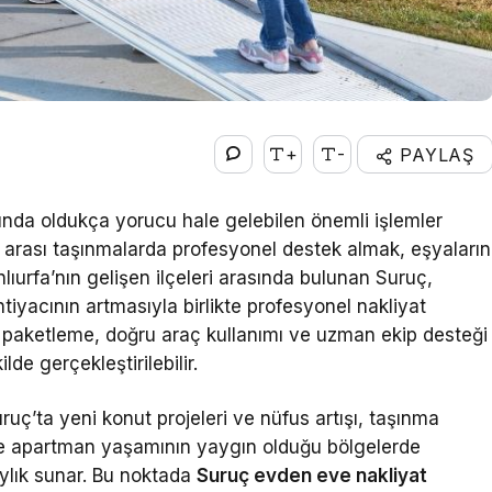
+
-
PAYLAŞ
ında oldukça yorucu hale gelebilen önemli işlemler
rler arası taşınmalarda profesyonel destek almak, eşyaların
lıurfa’nın gelişen ilçeleri arasında bulunan Suruç,
tiyacının artmasıyla birlikte profesyonel nakliyat
li paketleme, doğru araç kullanımı ve uzman ekip desteği
de gerçekleştirilebilir.
Suruç’ta yeni konut projeleri ve nüfus artışı, taşınma
ikle apartman yaşamının yaygın olduğu bölgelerde
aylık sunar. Bu noktada
Suruç evden eve nakliyat