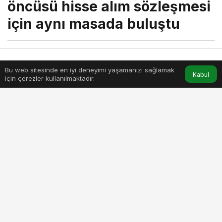
öncüsü hisse alım sözleşmesi
için aynı masada buluştu
menik
tarafından yayınlandı
14 Şubat 2024, 01:40
yayınlandı
Bu web sitesinde en iyi deneyimi yaşamanızı sağlamak
Anasayfa
Akış
Hesabım
Kabul
4dk, 5sn
için çerezler kullanılmaktadır.