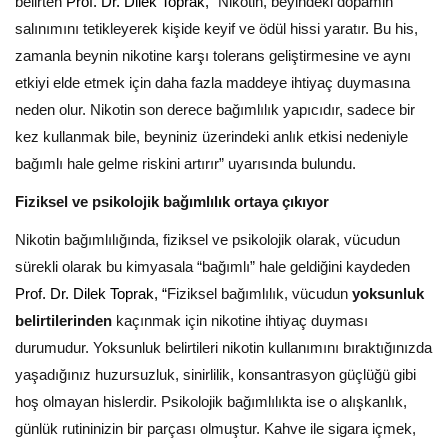
belirten
Prof. Dr. Dilek Toprak, “
Nikotin, beyindeki dopamin
salınımını tetikleyerek kişide keyif ve ödül hissi yaratır. Bu his,
zamanla beynin nikotine karşı tolerans geliştirmesine ve aynı
etkiyi elde etmek için daha fazla maddeye ihtiyaç duymasına
neden olur. Nikotin son derece bağımlılık yapıcıdır, sadece bir
kez kullanmak bile, beyniniz üzerindeki anlık etkisi nedeniyle
bağımlı hale gelme riskini artırır” uyarısında bulundu.
Fiziksel ve psikolojik bağımlılık ortaya çıkıyor
Nikotin bağımlılığında, fiziksel ve psikolojik olarak, vücudun
sürekli olarak bu kimyasala “bağımlı” hale geldiğini kaydeden
Prof. Dr. Dilek Toprak, “
Fiziksel bağımlılık, vücudun
yoksunluk
belirtilerinden
kaçınmak için nikotine ihtiyaç duyması
durumudur. Yoksunluk belirtileri nikotin kullanımını bıraktığınızda
yaşadığınız huzursuzluk, sinirlilik, konsantrasyon güçlüğü gibi
hoş olmayan hislerdir. Psikolojik bağımlılıkta ise o alışkanlık,
günlük rutininizin bir parçası olmuştur. Kahve ile sigara içmek,