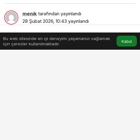
menik
tarafından yayınlandı
28 Şubat 2026, 10:43
yayınlandı
5dk, 14sn
Bu web sitesinde en iyi deneyimi yaşamanızı sağlamak
Anasayfa
Akış
Hesabım
Kabul
için çerezler kullanılmaktadır.
genellikle-masum-nedenlerden-kaynaklansa-da.jpg