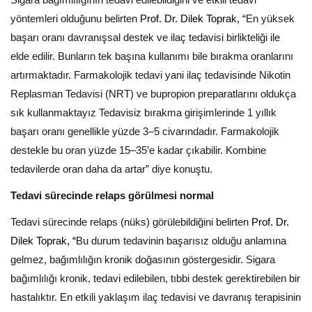
Sigara bağımlılığının tedavi edilebildiğini ve etkili tedavi
yöntemleri olduğunu belirten
Prof. Dr. Dilek Toprak, “
En yüksek
başarı oranı davranışsal destek ve ilaç tedavisi birlikteliği ile
elde edilir. Bunların tek başına kullanımı bile bırakma oranlarını
artırmaktadır. Farmakolojik tedavi yani ilaç tedavisinde Nikotin
Replasman Tedavisi (NRT) ve bupropion preparatlarını oldukça
sık kullanmaktayız Tedavisiz bırakma girişimlerinde 1 yıllık
başarı oranı genellikle yüzde 3–5 civarındadır. Farmakolojik
destekle bu oran yüzde 15–35’e kadar çıkabilir. Kombine
tedavilerde oran daha da artar” diye konuştu.
Tedavi sürecinde relaps görülmesi normal
Tedavi sürecinde relaps (nüks) görülebildiğini belirten
Prof. Dr.
Dilek Toprak, “
Bu durum tedavinin başarısız olduğu anlamına
gelmez, bağımlılığın kronik doğasının göstergesidir. Sigara
bağımlılığı kronik, tedavi edilebilen, tıbbi destek gerektirebilen bir
hastalıktır. En etkili yaklaşım ilaç tedavisi ve davranış terapisinin