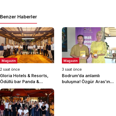
Benzer Haberler
Magazin
Magazin
2 saat önce
3 saat önce
Gloria Hotels & Resorts,
Bodrum’da anlamlı
Ödüllü bar Panda &
buluşma! Özgür Aras’ın
Sons ile unutulmaz bir
çok konuşulan kitabı yeni
Miksoloji Gecesine İmza
baskısını Titanic Luxury
Attı
Collection Bodrum’da
kutladı