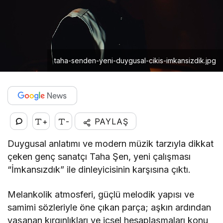
taha-senden-yeni-duygusal-cikis-imkansizdik.jpg
+
-
PAYLAŞ
Duygusal anlatımı ve modern müzik tarzıyla dikkat
çeken genç sanatçı Taha Şen, yeni çalışması
“İmkansızdık” ile dinleyicisinin karşısına çıktı.
Melankolik atmosferi, güçlü melodik yapısı ve
samimi sözleriyle öne çıkan parça; aşkın ardından
yaşanan kırgınlıkları ve içsel hesaplaşmaları konu