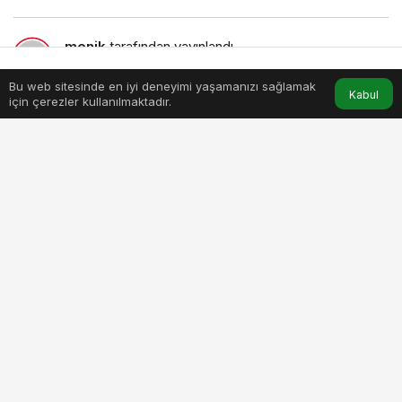
menik
tarafından yayınlandı
13 Mayıs 2026, 16:34
yayınlandı
0dk, 29sn
Bu web sitesinde en iyi deneyimi yaşamanızı sağlamak
Anasayfa
Akış
Hesabım
Kabul
için çerezler kullanılmaktadır.
murat-acar-defilesinde-mermer-podyumda-moda-resitali.jpg