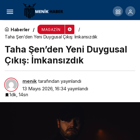
Murat Acar Defilesinde Mermer Podyumda Moda
Resitali
Haberler
MAGAZIN
Taha Şen’den Yeni Duygusal Çıkış: İmkansızdık
Taha Şen’den Yeni Duygusal
Çıkış: İmkansızdık
menik
tarafından yayınlandı
13 Mayıs 2026, 16:34
yayınlandı
1dk, 14sn