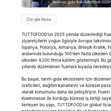
tarim-ve-gida-fuari-tuttofood-2026-
TUTTOFOOD’un 2025 yılında düzenlediği fuar, 
ziyaretçilerin yoğun ilgisiyle Avrupa takvimin
İspanya, Polonya, Almanya, Birleşik Krallık,
aralarında bulunduğu 100’den fazla ülkeden 9
ülkeden 4.200 firma katılım göstermişti. Bu g
yıllarda düzenlenen fuarlara kıyasla neredeyse
Bu başar, tarım-gıda ekosistemi için düzenl
üreticileri, dağıtım kanallarını ve küresel paza
olarak konumunu daha da pekiştiriyor. Fuarın u
Koelnmesse ile kurduğu küresel iş birliği sa
ilerleyen bu yapı, TUTTOFOOD’un global ticar