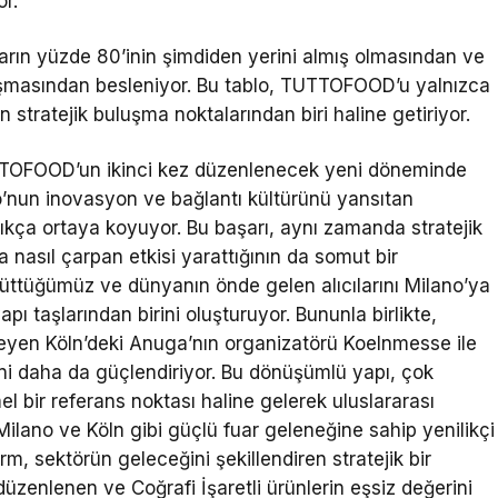
or.
ların yüzde 80’inin şimdiden yerini almış olmasından ve
laşmasından besleniyor. Bu tablo, TUTTOFOOD’u yalnızca
n stratejik buluşma noktalarından biri haline getiriyor.
TOFOOD’un ikinci kez düzenlenecek yeni döneminde
o’nun inovasyon ve bağlantı kültürünü yansıtan
kça ortaya koyuyor. Bu başarı, aynı zamanda stratejik
da nasıl çarpan etkisi yarattığının da somut bir
rüttüğümüz ve dünyanın önde gelen alıcılarını Milano’ya
pı taşlarından birini oluşturuyor. Bununla birlikte,
eyen Köln’deki Anuga’nın organizatörü Koelnmesse ile
ini daha da güçlendiriyor. Bu dönüşümlü yapı, çok
el bir referans noktası haline gelerek uluslararası
Milano ve Köln gibi güçlü fuar geleneğine sahip yenilikçi
rm, sektörün geleceğini şekillendiren stratejik bir
 düzenlenen ve Coğrafi İşaretli ürünlerin eşsiz değerini