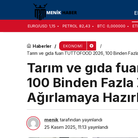
CANKART İçin Son Başvuru Tarihi; 29 Kasım 
E
EURO/USD
1,15
PETROL
82,43
BTC
0,000000
ET
Haberler
EKONOMI
Tarım ve gıda fuarı TUTTOFOOD 2026, 100 Binden Fazla Z
Tarım ve gıda f
100 Binden Fazla 
Ağırlamaya Hazır
menik
tarafından yayınlandı
25 Kasım 2025, 11:13
yayınlandı