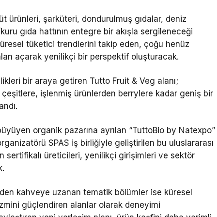
üt ürünleri, şarküteri, dondurulmuş gıdalar, deniz
/kuru gıda hattının entegre bir akışla sergileneceği
üresel tüketici trendlerini takip eden, çoğu henüz
an açarak yenilikçi bir perspektif oluşturacak.
leri bir araya getiren Tutto Fruit & Veg alanı;
çeşitlere, işlenmiş ürünlerden berrylere kadar geniş bir
andı.
a büyüyen organik pazarına ayrılan “TuttoBio by Natexpo”
ganizatörü SPAS iş birliğiyle geliştirilen bu uluslararası
rtifikalı üreticileri, yenilikçi girişimleri ve sektör
k.
eden kahveye uzanan tematik bölümler ise küresel
mizmini güçlendiren alanlar olarak deneyimi