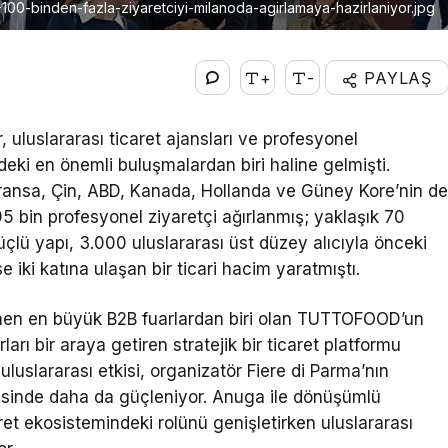
100-binden-fazla-ziyaretciyi-milanoda-agirlamaya-hazirlaniyor.jpg
+
-
PAYLAŞ
uluslararası ticaret ajansları ve profesyonel
deki en önemli buluşmalardan biri haline gelmişti.
 Fransa, Çin, ABD, Kanada, Hollanda ve Güney Kore’nin d
5 bin profesyonel ziyaretçi ağırlanmış; yaklaşık 70
üçlü yapı, 3.000 uluslararası üst düzey alıcıyla önceki
 iki katına ulaşan bir ticari hacim yaratmıştı.
enen en büyük B2B fuarlardan biri olan TUTTOFOOD’un
rları bir araya getiren stratejik bir ticaret platformu
luslararası etkisi, organizatör Fiere di Parma’nın
yesinde daha da güçleniyor. Anuga ile dönüşümlü
et ekosistemindeki rolünü genişletirken uluslararası