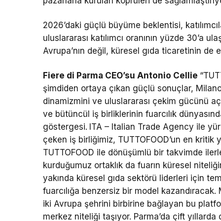
pazarlarla kurulan köprüleri de sağlamlaştırıy
2026’daki güçlü büyüme beklentisi, katılımcı
uluslararası katılımcı oranının yüzde 30’a u
Avrupa’nın değil, küresel gıda ticaretinin de e
Fiere di Parma CEO’su Antonio Cellie
“TUT
şimdiden ortaya çıkan güçlü sonuçlar, Milan
dinamizmini ve uluslararası çekim gücünü açı
ve bütüncül iş birliklerinin fuarcılık dünyasın
göstergesi.
ITA – Italian Trade Agency ile yü
çeken iş birliğimiz, TUTTOFOOD’un en kritik ya
TUTTOFOOD ile dönüşümlü bir takvimde ilerl
kurduğumuz ortaklık da fuarın küresel niteliğ
yakında küresel gıda sektörü liderleri için tem
fuarcılığa benzersiz bir model kazandıracak. 
iki Avrupa şehrini birbirine bağlayan bu platfo
merkez niteliği taşıyor. Parma’da çift yıllarda