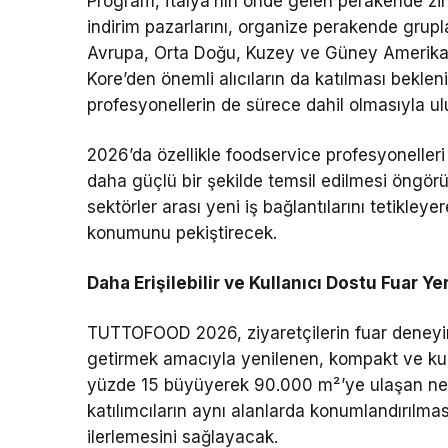
Program, İtalya’nın önde gelen perakende zinci
indirim pazarlarını, organize perakende grupla
Avrupa, Orta Doğu, Kuzey ve Güney Amerika
Kore’den önemli alıcıların da katılması bekl
profesyonellerin de sürece dahil olmasıyla ulu
2026’da özellikle foodservice profesyonelleri i
daha güçlü bir şekilde temsil edilmesi öngörü
sektörler arası yeni iş bağlantılarını tetikl
konumunu pekiştirecek.
Daha Erişilebilir ve Kullanıcı Dostu Fuar Ye
TUTTOFOOD 2026, ziyaretçilerin fuar deneyimi
getirmek amacıyla yenilenen, kompakt ve kull
yüzde 15 büyüyerek 90.000 m²’ye ulaşan net 
katılımcıların aynı alanlarda konumlandırılmas
ilerlemesini sağlayacak.