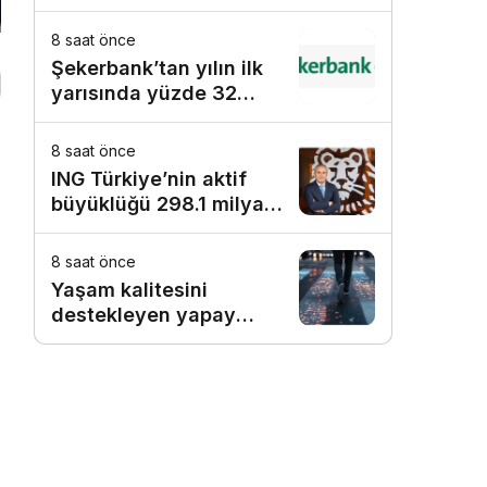
8 saat önce
Şekerbank’tan yılın ilk
yarısında yüzde 32
büyüme
8 saat önce
ING Türkiye’nin aktif
büyüklüğü 298.1 milyar
e
TL’ye ulaştı
8 saat önce
Yaşam kalitesini
destekleyen yapay
zekâ hizmetleri akıllı
kentler için finansman
ve altyapı kadar önemli