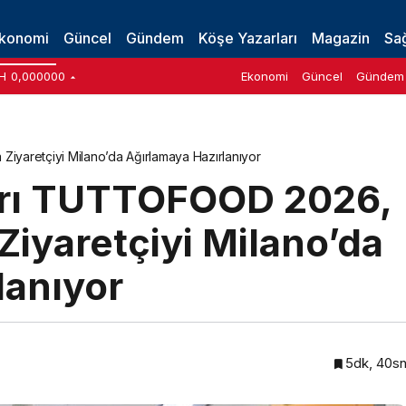
2025
konomi
Güncel
Gündem
Köşe Yazarları
Magazin
Sağ
H
0,000000
Ekonomi
Güncel
Gündem
iyaretçiyi Milano’da Ağırlamaya Hazırlanıyor
uarı TUTTOFOOD 2026,
Ziyaretçiyi Milano’da
lanıyor
5dk, 40s