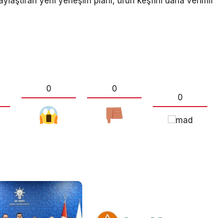
laştıran yeni yerleşim planı, ürün keşfini daha verimli
0
0
0