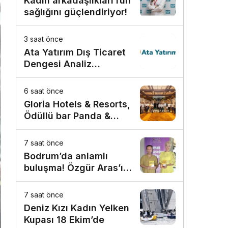
Kadın arkadaşlıkları ruh
sağlığını güçlendiriyor!
3 saat önce
Ata Yatırım Dış Ticaret
Dengesi Analiz
Raporunu Yayımladı
6 saat önce
Gloria Hotels & Resorts,
Ödüllü bar Panda &
Sons ile unutulmaz bir
Miksoloji Gecesine İmza
7 saat önce
Attı
Bodrum’da anlamlı
buluşma! Özgür Aras’ın
çok konuşulan kitabı
yeni baskısını Titanic
7 saat önce
Luxury Collection
Deniz Kızı Kadın Yelken
Bodrum’da kutladı
Kupası 18 Ekim’de