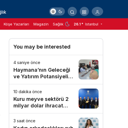
lık
Köşe Yazarları
Magazin
Sağlık
26.1 °
Istanbul
You may be interested
4 saniye önce
Haymana’nın Geleceği
ve Yatırım Potansiyeli
Masaya Yatırıldı
10 dakika önce
Kuru meyve sektörü 2
milyar dolar ihracat
hedefi için Ankara’dan
n
destek istedi
3 saat önce