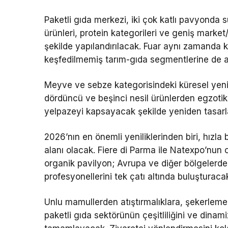
Paketli gıda merkezi, iki çok katlı pavyonda s
ürünleri, protein kategorileri ve geniş market
şekilde yapılandırılacak. Fuar aynı zamanda k
keşfedilmemiş tarım-gıda segmentlerine de al
Meyve ve sebze kategorisindeki küresel yenilik
dördüncü ve beşinci nesil ürünlerden egzotik 
yelpazeyi kapsayacak şekilde yeniden tasarl
2026’nın en önemli yeniliklerinden biri, hızl
alanı olacak. Fiere di Parma ile Natexpo’nun or
organik pavilyon; Avrupa ve diğer bölgelerden se
profesyonellerini tek çatı altında buluşturaca
Unlu mamullerden atıştırmalıklara, şekerlem
paketli gıda sektörünün çeşitliliğini ve dina