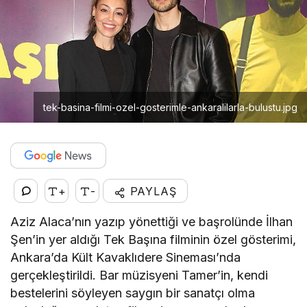
tek-basina-filmi-ozel-gosterimle-ankaralilarla-bulustu.jpg
+
-
PAYLAŞ
Aziz Alaca’nın yazıp yönettiği ve başrolünde İlhan
Şen’in yer aldığı Tek Başına filminin özel gösterimi,
Ankara’da Kült Kavaklıdere Sineması’nda
gerçekleştirildi. Bar müzisyeni Tamer’in, kendi
bestelerini söyleyen saygın bir sanatçı olma