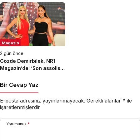
İnsandan Biri’ Demişti:
Makedonya’da Toprağa
Mahmut Görgen’den
Verilecek
Cansever’e Duygusal
Veda
Magazin
2 gün önce
Gözde Demirbilek, NR1
Magazin’de: ‘Son assolist
olarak var olacağım!’
Bir Cevap Yaz
E-posta adresiniz yayınlanmayacak.
Gerekli alanlar
*
ile
işaretlenmişlerdir
Yorumunuz
*