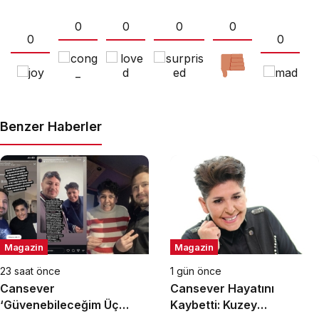
0
0
0
0
0
0
Benzer Haberler
Magazin
Magazin
23 saat önce
1 gün önce
Cansever
Cansever Hayatını
‘Güvenebileceğim Üç
Kaybetti: Kuzey