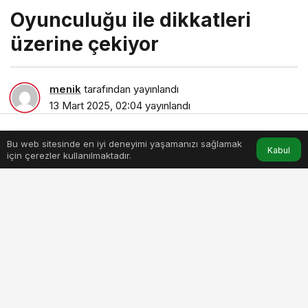
Oyunculuğu ile dikkatleri
üzerine çekiyor
menik
tarafından yayınlandı
13 Mart 2025, 02:04
yayınlandı
0dk, 30sn
Bu web sitesinde en iyi deneyimi yaşamanızı sağlamak
Anasayfa
Akış
Hesabım
Kabul
için çerezler kullanılmaktadır.
oyunculugu-ile-dikkatleri-uzerine-cekiyor.jpg