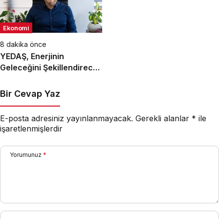
Ekonomi
8 dakika önce
YEDAŞ, Enerjinin
Geleceğini Şekillendirecek
Genç Yetenekleri Arıyor
Bir Cevap Yaz
E-posta adresiniz yayınlanmayacak.
Gerekli alanlar
*
ile
işaretlenmişlerdir
Yorumunuz
*