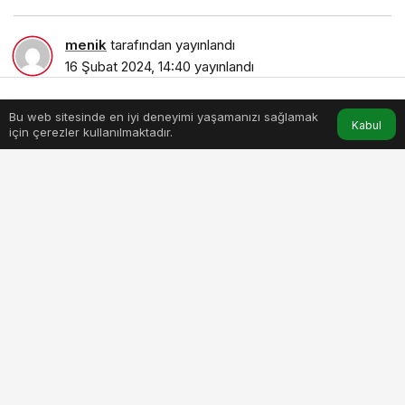
menik
tarafından yayınlandı
16 Şubat 2024, 14:40
yayınlandı
2dk, 49sn
Bu web sitesinde en iyi deneyimi yaşamanızı sağlamak
Anasayfa
Akış
Hesabım
Kabul
için çerezler kullanılmaktadır.