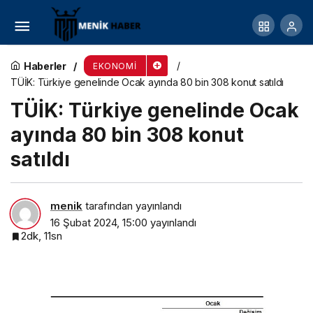
Ahşap Oyuncak Üretim Merkezine Ziyaret
Haberler
EKONOMI
TÜİK: Türkiye genelinde Ocak ayında 80 bin 308 konut satıldı
TÜİK: Türkiye genelinde Ocak
ayında 80 bin 308 konut
satıldı
menik
tarafından yayınlandı
16 Şubat 2024, 15:00
yayınlandı
2dk, 11sn