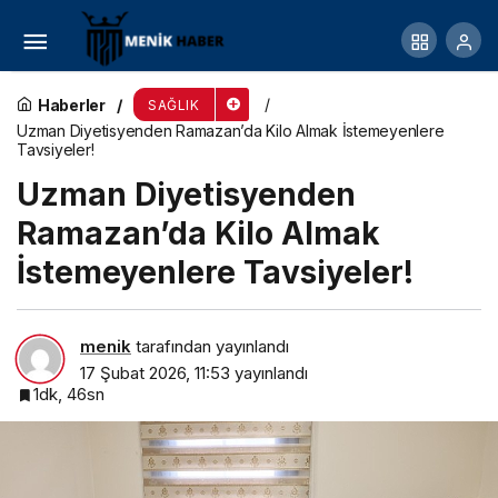
Kış aylarında böbrek taşı riski artıyor!
Haberler
SAĞLIK
Uzman Diyetisyenden Ramazan’da Kilo Almak İstemeyenlere
Tavsiyeler!
Uzman Diyetisyenden
Ramazan’da Kilo Almak
İstemeyenlere Tavsiyeler!
menik
tarafından yayınlandı
17 Şubat 2026, 11:53
yayınlandı
1dk, 46sn