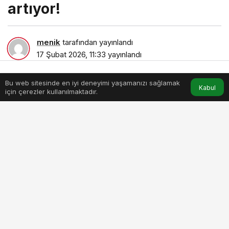
artıyor!
menik
tarafından yayınlandı
17 Şubat 2026, 11:33
yayınlandı
4dk, 4sn
Bu web sitesinde en iyi deneyimi yaşamanızı sağlamak
Anasayfa
Akış
Hesabım
Kabul
için çerezler kullanılmaktadır.
kis-aylarinda-bobrek-tasi-riski-artiyor.jpg