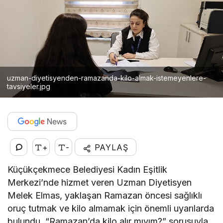
uzman-diyetisyenden-ramazanda-kilo-almak-istemeyenlere-
tavsiyeler.jpg
+
-
PAYLAŞ
Küçükçekmece Belediyesi Kadın Eşitlik
Merkezi’nde hizmet veren Uzman Diyetisyen
Melek Elmas, yaklaşan Ramazan öncesi sağlıklı
oruç tutmak ve kilo almamak için önemli uyarılarda
bulundu. “Ramazan’da kilo alır mıyım?” sorusuyla