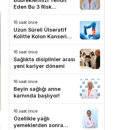
Böbreklerinizi Tehdit
Eden Bu 3 Risk
Faktörüne Dikkat!
16 saat önce
Uzun Süreli Ülseratif
Kolitte Kolon Kanseri
Riski Artıyor mu?
16 saat önce
Sağlıkta disiplinler arası
yeni kariyer dönemi
16 saat önce
Beyin sağlığı anne
karnında başlıyor!
16 saat önce
Özellikle yağlı
yemeklerden sonra