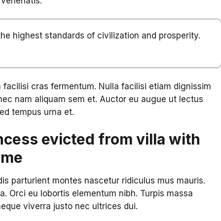
 venenatis.
 the highest standards of civilization and prosperity.
 facilisi cras fermentum. Nulla facilisi etiam dignissim
nec nam aliquam sem et. Auctor eu augue ut lectus
sed tempus urna et.
ncess evicted from villa with
Rome
is parturient montes nascetur ridiculus mus mauris.
a. Orci eu lobortis elementum nibh. Turpis massa
neque viverra justo nec ultrices dui.