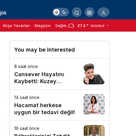
lık
Köşe Yazarları
Magazin
Sağlık
27.2 °
Istanbul
You may be interested
8 saat önce
Cansever Hayatını
Kaybetti: Kuzey
Makedonya’da Toprağa
Verilecek
14 saat önce
n
Hacamat herkese
uygun bir tedavi değil!
16 saat önce