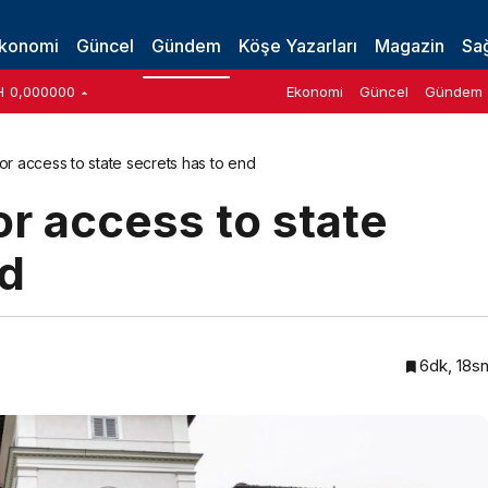
as to end
konomi
Güncel
Gündem
Köşe Yazarları
Magazin
Sağ
H
0,000000
Ekonomi
Güncel
Gündem
r access to state secrets has to end
r access to state
nd
6dk, 18s