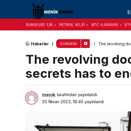
The revolving door access to state secrets h
E
EURO/USD
1,16
PETROL
82,21
BTC
0,000000
ET
Haberler
The revolving doo
GÜNDEM
The revolving doo
secrets has to e
menik
tarafından yayınlandı
25 Nisan 2023, 18:40
yayınlandı