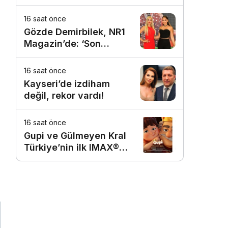
başlıyorsa, gecikmeyin
16 saat önce
t
Gözde Demirbilek, NR1
Magazin’de: ‘Son
assolist olarak var
olacağım!’
16 saat önce
Kayseri’de izdiham
değil, rekor vardı!
16 saat önce
Gupi ve Gülmeyen Kral
Türkiye’nin ilk IMAX®
animasyon filmi oluyor