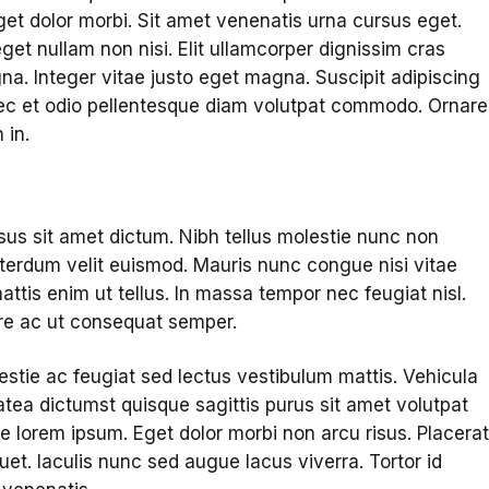
get dolor morbi. Sit amet venenatis urna cursus eget.
eget nullam non nisi. Elit ullamcorper dignissim cras
agna. Integer vitae justo eget magna. Suscipit adipiscing
onec et odio pellentesque diam volutpat commodo. Ornare
 in.
rsus sit amet dictum. Nibh tellus molestie nunc non
nterdum velit euismod. Mauris nunc congue nisi vitae
attis enim ut tellus. In massa tempor nec feugiat nisl.
ere ac ut consequat semper.
stie ac feugiat sed lectus vestibulum mattis. Vehicula
tea dictumst quisque sagittis purus sit amet volutpat
 lorem ipsum. Eget dolor morbi non arcu risus. Placera
iquet. Iaculis nunc sed augue lacus viverra. Tortor id