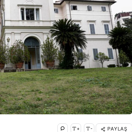
+
-
PAYLAŞ