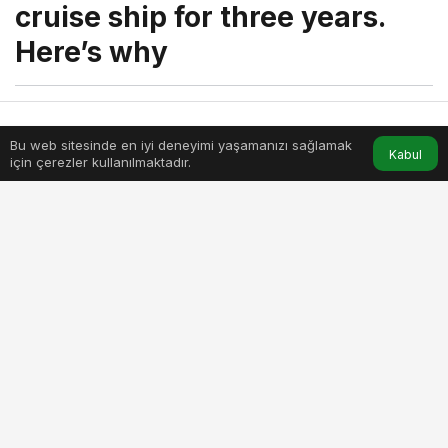
cruise ship for three years.
Here’s why
menik
tarafından yayınlandı
25 Nisan 2023, 18:17
yayınlandı
Bu web sitesinde en iyi deneyimi yaşamanızı sağlamak
Anasayfa
Akış
Hesabım
Kabul
6dk, 18sn
için çerezler kullanılmaktadır.