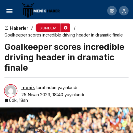
She signed up to live on a cruise ship for three
years. Here’s why
Haberler
GÜNDEM
Goalkeeper scores incredible driving header in dramatic finale
Goalkeeper scores incredible
driving header in dramatic
finale
menik
tarafından yayınlandı
25 Nisan 2023, 18:40
yayınlandı
6dk, 18sn