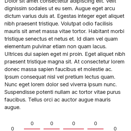
Dolor sit amet consectetur adipiscing elit. Velit
dignissim sodales ut eu sem. Augue eget arcu
dictum varius duis at. Egestas integer eget aliquet
nibh praesent tristique. Volutpat odio facilisis
mauris sit amet massa vitae tortor. Habitant morbi
tristique senectus et netus et. Id diam vel quam
elementum pulvinar etiam non quam lacus.
Ultrices dui sapien eget mi proin. Eget aliquet nibh
praesent tristique magna sit. At consectetur lorem
donec massa sapien faucibus et molestie ac.
Ipsum consequat nisl vel pretium lectus quam.
Nunc eget lorem dolor sed viverra ipsum nunc.
Suspendisse potenti nullam ac tortor vitae purus
faucibus. Tellus orci ac auctor augue mauris
augue.
0
0
0
0
0
0