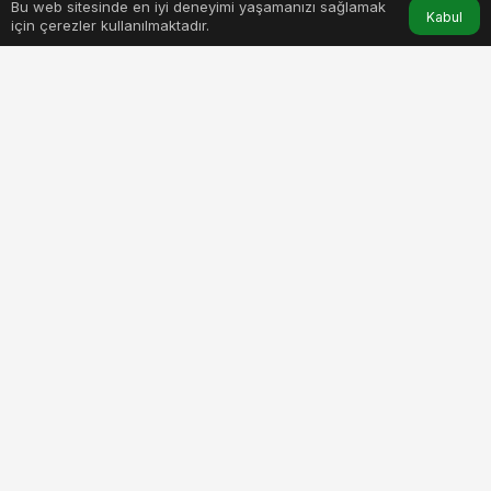
17 Haziran 2026, 13:03
yayınlandı
Bu web sitesinde en iyi deneyimi yaşamanızı sağlamak
Anasayfa
Akış
Hesabım
Kabul
3dk, 1sn
için çerezler kullanılmaktadır.
is-sanat-ve-cemiyet-dunyasi-kalp-sagligi-icin-ayni-ritimde-
bulustu.jpg
PAYLAŞ