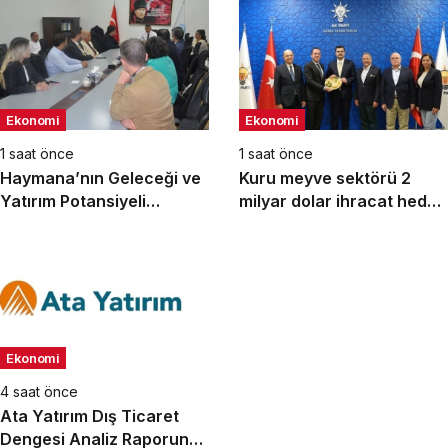
Ekonomi
Ekonomi
1 saat önce
1 saat önce
Haymana’nın Geleceği ve
Kuru meyve sektörü 2
Yatırım Potansiyeli
milyar dolar ihracat hedefi
Masaya Yatırıldı
için Ankara’dan destek
istedi
Ekonomi
4 saat önce
Ata Yatırım Dış Ticaret
Dengesi Analiz Raporunu