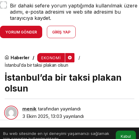
Bir dahaki sefere yorum yaptığımda kullanılmak üzere
adımı, e-posta adresimi ve web site adresimi bu
tarayıcıya kaydet.
YORUM GÖNDER
GIRIŞ YAP
Haberler
EKONOMI
İstanbul’da bir taksi plakan olsun
İstanbul’da bir taksi plakan
olsun
menik
tarafından yayınlandı
3 Ekim 2025, 13:03
yayınlandı
2dk, 22sn
Bu web sitesinde en iyi deneyimi yaşamanızı sağlamak
Anasayfa
Akış
Hesabım
Kabul
için çerezler kullanılmaktadır.