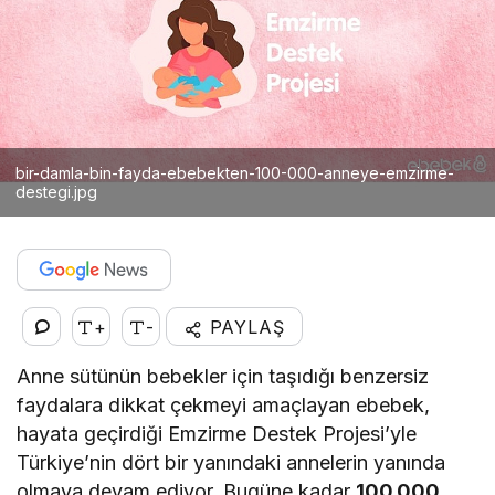
bir-damla-bin-fayda-ebebekten-100-000-anneye-emzirme-
destegi.jpg
+
-
PAYLAŞ
Anne sütünün bebekler için taşıdığı benzersiz
faydalara dikkat çekmeyi amaçlayan ebebek,
hayata geçirdiği Emzirme Destek Projesi’yle
Türkiye’nin dört bir yanındaki annelerin yanında
olmaya devam ediyor. Bugüne kadar
100.000