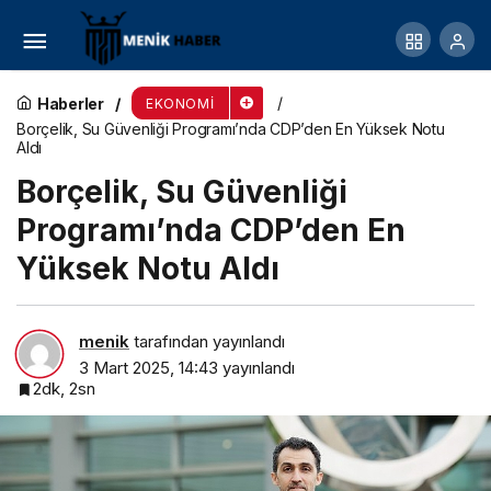
Erkport ve Noatum Maritime, Global Ro-Ro ve
Bitmiş Araç Taşımacılığı için Ortaklık Kurdu
Haberler
EKONOMI
Borçelik, Su Güvenliği Programı’nda CDP’den En Yüksek Notu
Aldı
Borçelik, Su Güvenliği
Programı’nda CDP’den En
Yüksek Notu Aldı
menik
tarafından yayınlandı
3 Mart 2025, 14:43
yayınlandı
2dk, 2sn