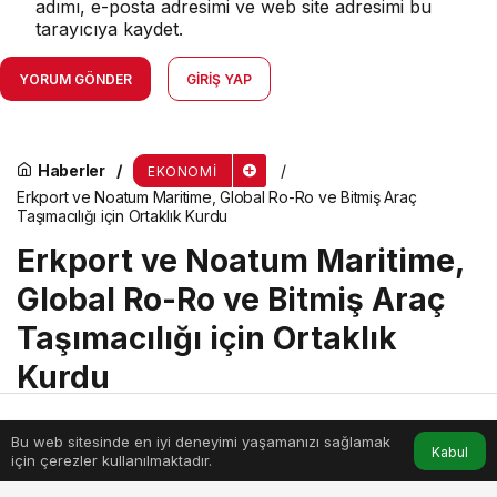
adımı, e-posta adresimi ve web site adresimi bu
tarayıcıya kaydet.
YORUM GÖNDER
GIRIŞ YAP
Haberler
EKONOMI
Erkport ve Noatum Maritime, Global Ro-Ro ve Bitmiş Araç
Taşımacılığı için Ortaklık Kurdu
Erkport ve Noatum Maritime,
Global Ro-Ro ve Bitmiş Araç
Taşımacılığı için Ortaklık
Kurdu
Bu web sitesinde en iyi deneyimi yaşamanızı sağlamak
menik
tarafından yayınlandı
Anasayfa
Akış
Hesabım
Kabul
için çerezler kullanılmaktadır.
3 Mart 2025, 13:35
yayınlandı