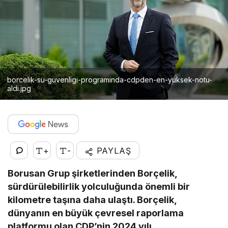
borcelik-su-guvenligi-programinda-cdpden-en-yuksek-notu-
aldi.jpg
+
-
PAYLAŞ
Borusan Grup şirketlerinden Borçelik,
sürdürülebilirlik yolculuğunda önemli bir
kilometre taşına daha ulaştı. Borçelik,
dünyanın en büyük çevresel raporlama
platformu olan CDP’nin 2024 yılı