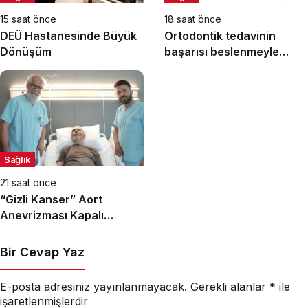
15 saat önce
18 saat önce
DEÜ Hastanesinde Büyük
Ortodontik tedavinin
Dönüşüm
başarısı beslenmeyle
başlar!
Sağlık
21 saat önce
“Gizli Kanser” Aort
Anevrizması Kapalı
Yöntemle Tedavi Edildi
Bir Cevap Yaz
E-posta adresiniz yayınlanmayacak.
Gerekli alanlar
*
ile
işaretlenmişlerdir