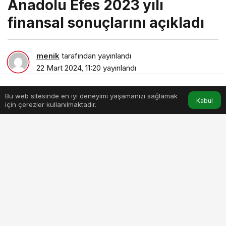
Anadolu Efes 2023 yılı
finansal sonuçlarını açıkladı
menik
tarafından yayınlandı
22 Mart 2024, 11:20
yayınlandı
2dk, 56sn
Bu web sitesinde en iyi deneyimi yaşamanızı sağlamak
Anasayfa
Akış
Hesabım
Kabul
için çerezler kullanılmaktadır.