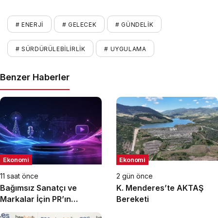
# ENERJI
# GELECEK
# GÜNDELIK
# SÜRDÜRÜLEBILIRLIK
# UYGULAMA
Benzer Haberler
Ekonomi
Ekonomi
11 saat önce
2 gün önce
Bağımsız Sanatçı ve
K. Menderes’te AKTAŞ
Markalar İçin PR’ın
Bereketi
Kuralları Değişiyor