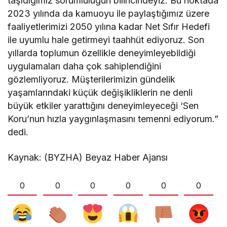
taşıdığımız sorumluluğun bilincindeyiz. Bu noktada
2023 yılında da kamuoyu ile paylaştığımız üzere
faaliyetlerimizi 2050 yılına kadar Net Sıfır Hedefi
ile uyumlu hale getirmeyi taahhüt ediyoruz. Son
yıllarda toplumun özellikle deneyimleyebildiği
uygulamaları daha çok sahiplendiğini
gözlemliyoruz. Müşterilerimizin gündelik
yaşamlarındaki küçük değişikliklerin ne denli
büyük etkiler yarattığını deneyimleyeceği ‘Sen
Koru’nun hızla yaygınlaşmasını temenni ediyorum.”
dedi.
Kaynak: (BYZHA) Beyaz Haber Ajansı
0
0
0
0
0
0