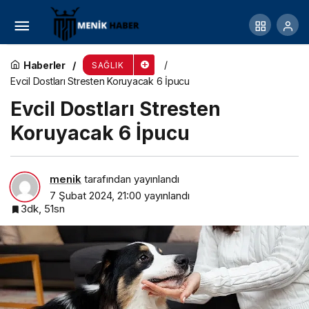
Anne babalar dikkat! Son Günlerde Yaygın
Görülen 4 Hastalık!
Haberler
SAĞLIK
Evcil Dostları Stresten Koruyacak 6 İpucu
Evcil Dostları Stresten
Koruyacak 6 İpucu
menik
tarafından yayınlandı
7 Şubat 2024, 21:00
yayınlandı
3dk, 51sn