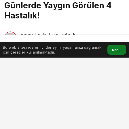
Günlerde Yaygın Görülen 4
Hastalık!
menik
tarafından yayınlandı
7 Şubat 2024, 20:40
yayınlandı
4dk, 25sn
Bu web sitesinde en iyi deneyimi yaşamanızı sağlamak
Anasayfa
Akış
Hesabım
Kabul
için çerezler kullanılmaktadır.