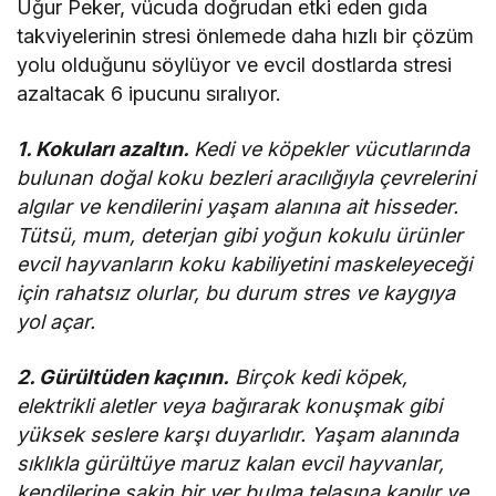
Uğur Peker, vücuda doğrudan etki eden gıda
takviyelerinin stresi önlemede daha hızlı bir çözüm
yolu olduğunu söylüyor ve evcil dostlarda stresi
azaltacak 6 ipucunu sıralıyor.
1. Kokuları azaltın.
Kedi ve köpekler vücutlarında
bulunan doğal koku bezleri aracılığıyla çevrelerini
algılar ve kendilerini yaşam alanına ait hisseder.
Tütsü, mum, deterjan gibi yoğun kokulu ürünler
evcil hayvanların koku kabiliyetini maskeleyeceği
için rahatsız olurlar, bu durum stres ve kaygıya
yol açar.
2. Gürültüden kaçının.
Birçok kedi köpek,
elektrikli aletler veya bağırarak konuşmak gibi
yüksek seslere karşı duyarlıdır. Yaşam alanında
sıklıkla gürültüye maruz kalan evcil hayvanlar,
kendilerine sakin bir yer bulma telaşına kapılır ve