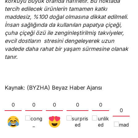
korkuyu büyük oranda hafifletir. Bu noktada
tercih edilecek ürünlerin tamamen katkı
maddesiz, %100 doğal olmasına dikkat edilmeli.
İnsan sağlığında da kullanılan papatya çiçeği,
çuha çiçeği özü ile zenginleştirilmiş takviyeler,
evcil dostların stresini dengeleyerek uzun
vadede daha rahat bir yaşam sürmesine olanak
tanır.
Kaynak: (BYZHA) Beyaz Haber Ajansı
0
0
0
0
0
0