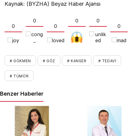
Kaynak: (BYZHA) Beyaz Haber Ajansı
0
0
0
0
0
0
# GÖKMEN
# GÖZ
# KANSER
# TEDAVI
# TÜMÖR
Benzer Haberler