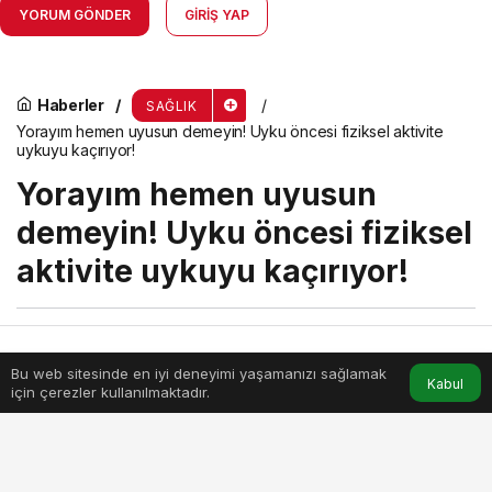
YORUM GÖNDER
GIRIŞ YAP
Haberler
SAĞLIK
Yorayım hemen uyusun demeyin! Uyku öncesi fiziksel aktivite
uykuyu kaçırıyor!
Yorayım hemen uyusun
demeyin! Uyku öncesi fiziksel
aktivite uykuyu kaçırıyor!
menik
tarafından yayınlandı
20 Şubat 2024, 02:00
yayınlandı
Bu web sitesinde en iyi deneyimi yaşamanızı sağlamak
Anasayfa
Akış
Hesabım
Kabul
3dk, 27sn
için çerezler kullanılmaktadır.