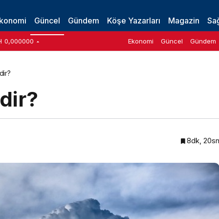
konomi
Güncel
Gündem
Köşe Yazarları
Magazin
Sağ
H
0,000000
Ekonomi
Güncel
Gündem
dir?
dir?
8dk, 20s