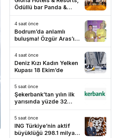
Gloria Hotels & Resorts,
Ödüllü bar Panda &
Sons ile unutulmaz bir
Miksoloji Gecesine İmza
4 saat önce
Attı
Bodrum’da anlamlı
buluşma! Özgür Aras’ın
çok konuşulan kitabı
yeni baskısını Titanic
4 saat önce
Luxury Collection
Deniz Kızı Kadın Yelken
Bodrum’da kutladı
Kupası 18 Ekim’de
5 saat önce
Şekerbank’tan yılın ilk
yarısında yüzde 32
büyüme
5 saat önce
ING Türkiye’nin aktif
büyüklüğü 298.1 milyar