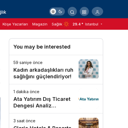
lık
Köşe Yazarları
Magazin
Sağlık
29.4 °
Istanbul
You may be interested
59 saniye önce
Kadın arkadaşlıkları ruh
sağlığını güçlendiriyor!
n
1 dakika önce
Ata Yatırım Dış Ticaret
Dengesi Analiz
Raporunu Yayımladı
3 saat önce