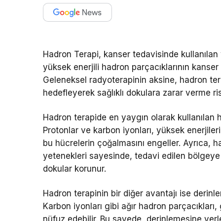
Hadron Terapi, kanser tedavisinde kullanılan y
yüksek enerjili hadron parçacıklarının kanser h
Geleneksel radyoterapinin aksine, hadron ter
hedefleyerek sağlıklı dokulara zarar verme risk
Hadron terapide en yaygın olarak kullanılan h
Protonlar ve karbon iyonları, yüksek enerjile
bu hücrelerin çoğalmasını engeller. Ayrıca, had
yetenekleri sayesinde, tedavi edilen bölgey
dokular korunur.
Hadron terapinin bir diğer avantajı ise derinl
Karbon iyonları gibi ağır hadron parçacıkları
nüfuz edebilir. Bu sayede, derinlemesine yerl