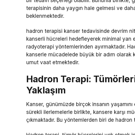
bir tedavi seçeneği olabilir. Bununla birlikte, 
terapisinin daha yaygın hale gelmesi ve daha f
beklenmektedir.
hadron terapisi kanser tedavisinde devrim nite
kanserli hücreleri hedefleyerek minimal yan e
radyoterapi yöntemlerinden ayırmaktadır. Hadr
kanserle mücadelede büyük bir adım olarak k
umut vaat etmektedir.
Hadron Terapi: Tümörleri
Yaklaşım
Kanser, günümüzde birçok insanın yaşamını etk
sürekli ilerlemelerle birlikte, kansere karşı
çıkmaktadır. Bu yöntemlerden biri de hadron t
Hadron terapi, tümör hücrelerini yok etmek iç