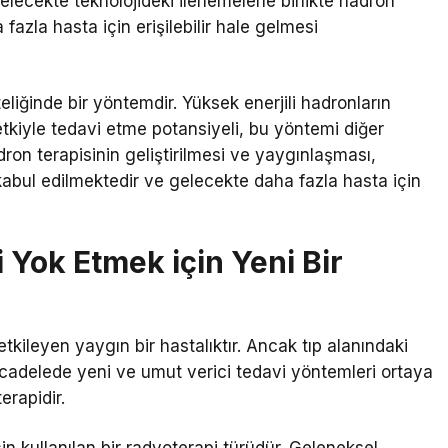
gelecekte teknolojideki ilerlemelerle birlikte hadron
azla hasta için erişilebilir hale gelmesi
liğinde bir yöntemdir. Yüksek enerjili hadronların
tkiyle tedavi etme potansiyeli, bu yöntemi diğer
on terapisinin geliştirilmesi ve yaygınlaşması,
abul edilmektedir ve gelecekte daha fazla hasta için
 Yok Etmek için Yeni Bir
ileyen yaygın bir hastalıktır. Ancak tıp alanındaki
 mücadelede yeni ve umut verici tedavi yöntemleri ortaya
erapidir.
in kullanılan bir radyoterapi türüdür. Geleneksel