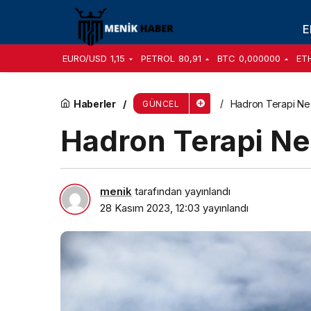
Hadron Terapi Nedir?
E
EURO/USD
1,15
PETROL
80,91
BTC
0,000000
ET
Haberler
Hadron Terapi Ne
GÜNCEL
Hadron Terapi Ne
menik
tarafından yayınlandı
28 Kasım 2023, 12:03
yayınlandı