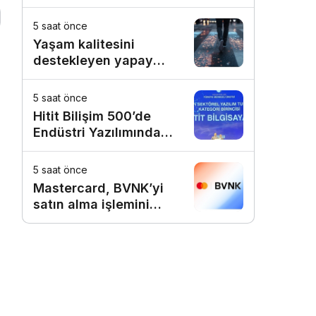
TL’ye ulaştı
5 saat önce
Yaşam kalitesini
destekleyen yapay
zekâ hizmetleri akıllı
kentler için finansman
5 saat önce
ve altyapı kadar önemli
Hitit Bilişim 500’de
Endüstri Yazılımında
Birinci Sırada
5 saat önce
Mastercard, BVNK’yi
satın alma işlemini
tamamladı