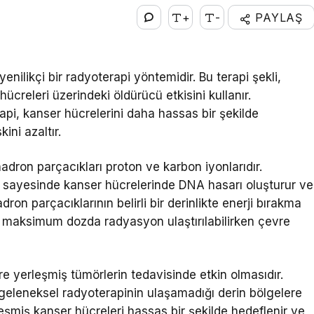
+
-
PAYLAŞ
enilikçi bir radyoterapi yöntemidir. Bu terapi şekli,
ücreleri üzerindeki öldürücü etkisini kullanır.
api, kanser hücrelerini daha hassas bir şekilde
ini azaltır.
adron parçacıkları proton ve karbon iyonlarıdır.
ri sayesinde kanser hücrelerinde DNA hasarı oluşturur ve
ron parçacıklarının belirli bir derinlikte enerji bırakma
e maksimum dozda radyasyon ulaştırılabilirken çevre
ere yerleşmiş tümörlerin tedavisinde etkin olmasıdır.
, geleneksel radyoterapinin ulaşamadığı derin bölgelere
eşmiş kanser hücreleri hassas bir şekilde hedeflenir ve