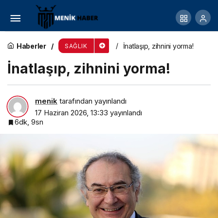
Bazı kanser ilaçları kalpte yüzde 20’ye varan
yan etkilere yol açabiliyor
Haberler
İnatlaşıp, zihnini yorma!
SAĞLIK
İnatlaşıp, zihnini yorma!
menik
tarafından yayınlandı
17 Haziran 2026, 13:33
yayınlandı
6dk, 9sn