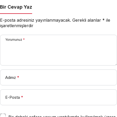
Bir Cevap Yaz
E-posta adresiniz yayınlanmayacak.
Gerekli alanlar
*
ile
işaretlenmişlerdir
Yorumunuz
*
Adınız
*
E-Posta
*
Bir dahaki sefere yorum yaptığımda kullanılmak üzere