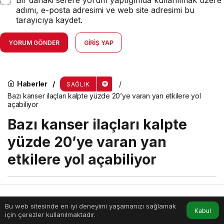
adımı, e-posta adresimi ve web site adresimi bu
tarayıcıya kaydet.
YORUM GÖNDER
GIRIŞ YAP
Haberler
SAĞLIK
Bazı kanser ilaçları kalpte yüzde 20’ye varan yan etkilere yol
açabiliyor
Bazı kanser ilaçları kalpte
yüzde 20’ye varan yan
etkilere yol açabiliyor
menik
tarafından yayınlandı
17 Haziran 2026, 13:03
yayınlandı
Bu web sitesinde en iyi deneyimi yaşamanızı sağlamak
Anasayfa
Akış
Hesabım
Kabul
2dk, 12sn
için çerezler kullanılmaktadır.